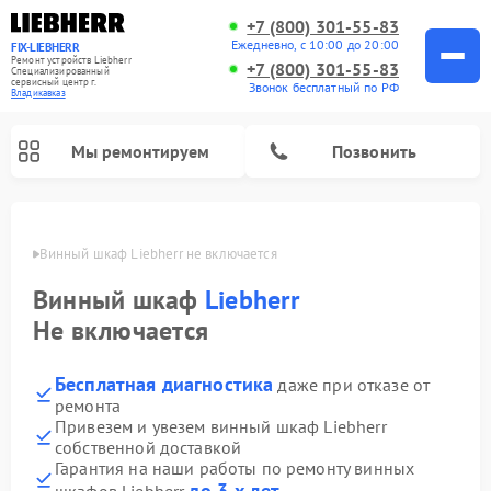
+7 (800) 301-55-83
Ежедневно, с 10:00 до 20:00
FIX-LIEBHERR
Ремонт устройств Liebherr
+7 (800) 301-55-83
Специализированный
cервисный центр г.
Звонок бесплатный по РФ
Владикавказ
Мы ремонтируем
Позвонить
вказе
Винный шкаф Liebherr не включается
Винный шкаф
Liebherr
Ремонт морозильных камер Liebherr
Ремонт холодильных камер Liebherr
Не включается
Бесплатная диагностика
даже при отказе от
ремонта
Привезем и увезем винный шкаф Liebherr
собственной доставкой
Гарантия на наши работы по ремонту винных
до 3-х лет