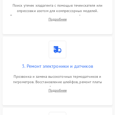
Поиск утечек хладагента с помощью течеискателя или
опрессовки азотом для компрессорных моделей.
Диагностика термоэлектрических модулей, радиаторов и
Подробнее
кулеров на предмет перегрева или выхода из строя.
3. Ремонт электроники и датчиков
Прозвонка и замена высокоточных термодатчиков и
гигрометров. Восстановление шлейфов, ремонт платы
управления, отвечающей за поддержание микроклимата.
Подробнее
Проверка систем защиты от УФ-излучения и подсветки.