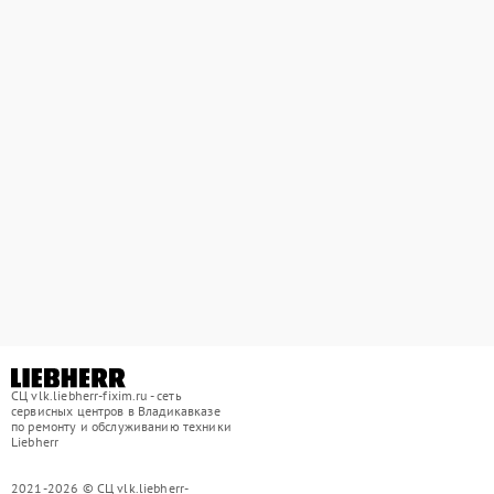
СЦ vlk.liebherr-fixim.ru - сеть
сервисных центров в Владикавказе
по ремонту и обслуживанию техники
Liebherr
2021-2026 © СЦ vlk.liebherr-