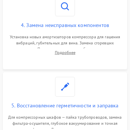
4. Замена неисправных компонентов
Установка новых амортизаторов компрессора для гашения
вибраций, губительных для вина. Замена сгоревших
элементов Пельтье, вентиляторов обдува, угольных
Подробнее
фильтров или поврежденных уплотнителей дверцы.
5. Восстановление герметичности и заправка
Для компрессорных шкафов — пайка трубопроводов, замена
фильтра-осушителя, глубокое вакуумирование и точная
заправка фреоном. Для термоэлектрических — замена