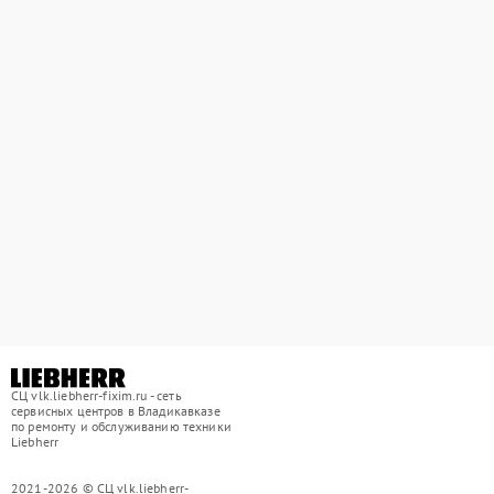
СЦ vlk.liebherr-fixim.ru - сеть
сервисных центров в Владикавказе
по ремонту и обслуживанию техники
Liebherr
2021-2026 © СЦ vlk.liebherr-