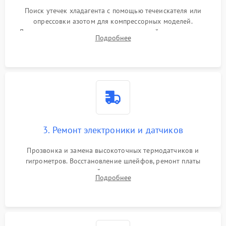
Поиск утечек хладагента с помощью течеискателя или
опрессовки азотом для компрессорных моделей.
Диагностика термоэлектрических модулей, радиаторов и
Подробнее
кулеров на предмет перегрева или выхода из строя.
3. Ремонт электроники и датчиков
Прозвонка и замена высокоточных термодатчиков и
гигрометров. Восстановление шлейфов, ремонт платы
управления, отвечающей за поддержание микроклимата.
Подробнее
Проверка систем защиты от УФ-излучения и подсветки.