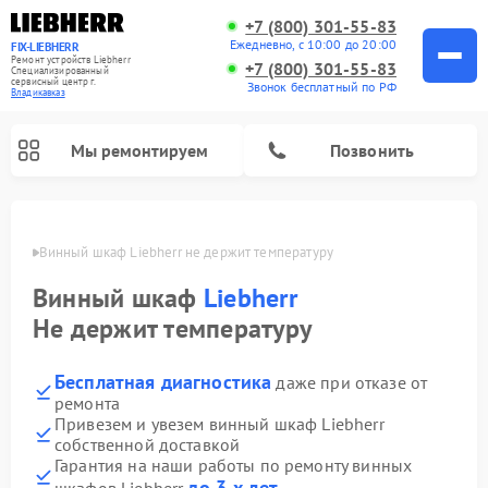
+7 (800) 301-55-83
Ежедневно, с 10:00 до 20:00
FIX-LIEBHERR
Ремонт устройств Liebherr
+7 (800) 301-55-83
Специализированный
cервисный центр г.
Звонок бесплатный по РФ
Владикавказ
Мы ремонтируем
Позвонить
вказе
Винный шкаф Liebherr не держит температуру
Винный шкаф
Liebherr
Ремонт морозильных камер Liebherr
Ремонт холодильных камер Liebherr
Не держит температуру
Бесплатная диагностика
даже при отказе от
ремонта
Привезем и увезем винный шкаф Liebherr
собственной доставкой
Гарантия на наши работы по ремонту винных
до 3-х лет