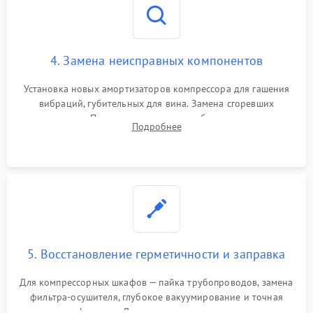
4. Замена неисправных компонентов
Установка новых амортизаторов компрессора для гашения
вибраций, губительных для вина. Замена сгоревших
элементов Пельтье, вентиляторов обдува, угольных
Подробнее
фильтров или поврежденных уплотнителей дверцы.
5. Восстановление герметичности и заправка
Для компрессорных шкафов — пайка трубопроводов, замена
фильтра-осушителя, глубокое вакуумирование и точная
заправка фреоном. Для термоэлектрических — замена