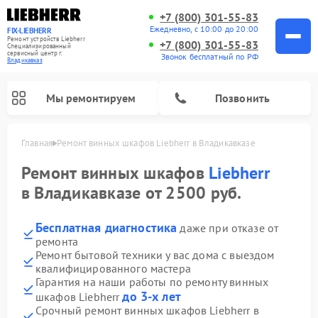
+7 (800) 301-55-83
Ежедневно, с 10:00 до 20:00
FIX-LIEBHERR
Ремонт устройств Liebherr
+7 (800) 301-55-83
Специализированный
cервисный центр г.
Звонок бесплатный по РФ
Владикавказ
Мы ремонтируем
Позвонить
Главная
Ремонт винных шкафов Liebherr в Владикавказе
Ремонт винных шкафов
Liebherr
в Владикавказе от 2500 руб.
Ремонт морозильных камер Liebherr
Ремонт холодильных камер Liebherr
Бесплатная диагностика
даже при отказе от
ремонта
Ремонт бытовой техники у вас дома с выездом
квалифицированного мастера
Гарантия на наши работы по ремонту винных
до 3-х лет
шкафов Liebherr
Срочный ремонт винных шкафов Liebherr в