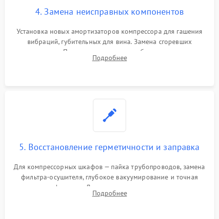
4. Замена неисправных компонентов
Установка новых амортизаторов компрессора для гашения
вибраций, губительных для вина. Замена сгоревших
элементов Пельтье, вентиляторов обдува, угольных
Подробнее
фильтров или поврежденных уплотнителей дверцы.
5. Восстановление герметичности и заправка
Для компрессорных шкафов — пайка трубопроводов, замена
фильтра-осушителя, глубокое вакуумирование и точная
заправка фреоном. Для термоэлектрических — замена
Подробнее
термопасты и герметизация охлаждающего блока.