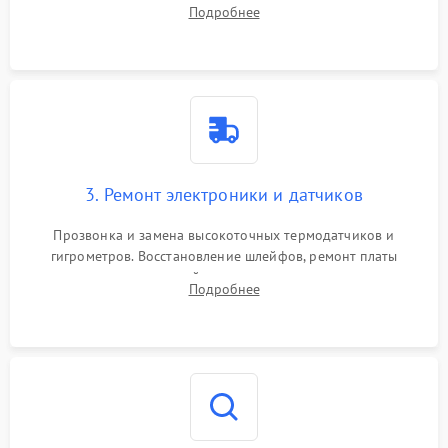
Диагностика термоэлектрических модулей, радиаторов и
Подробнее
кулеров на предмет перегрева или выхода из строя.
3. Ремонт электроники и датчиков
Прозвонка и замена высокоточных термодатчиков и
гигрометров. Восстановление шлейфов, ремонт платы
управления, отвечающей за поддержание микроклимата.
Подробнее
Проверка систем защиты от УФ-излучения и подсветки.