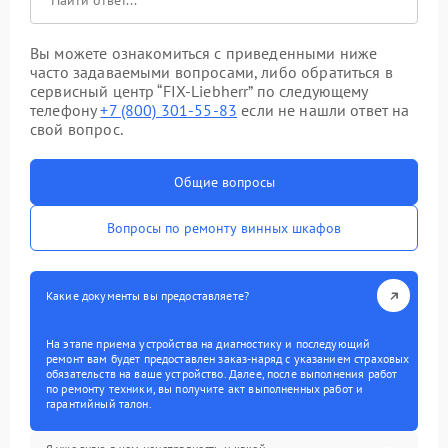
Вы можете ознакомиться с приведенными ниже
часто задаваемыми вопросами, либо обратиться в
сервисный центр “FIX-Liebherr” по следующему
телефону
+7 (800) 301-55-83
если не нашли ответ на
свой вопрос.
Общие вопросы
Вопросы по ремонту винных шкафов
Какие документы вы предоставляете?
На этапе приема устройства на диагностику и последующий
ремонт вам будет предоставлен заказ-наряд с указанием страховых
обязательств на ваше устройство. Далее, после выполнения работ
по ремонту техники, вы получите акт выполненных работ и
гарантийный талон.