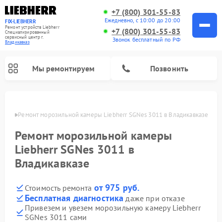
+7 (800) 301-55-83
Ежедневно, с 10:00 до 20:00
FIX-LIEBHERR
Ремонт устройств Liebherr
+7 (800) 301-55-83
Специализированный
cервисный центр г.
Звонок бесплатный по РФ
Владикавказ
Мы ремонтируем
Позвонить
вказе
Ремонт морозильной камеры Liebherr SGNes 3011 в Владикавказе
Ремонт морозильной камеры
Ремонт винных шкафов Liebherr
Ремонт холодильных камер Liebherr
Liebherr SGNes 3011 в
Владикавказе
от 975 руб.
Стоимость ремонта
Бесплатная диагностика
даже при отказе
Привезем и увезем морозильную камеру Liebherr
SGNes 3011 сами