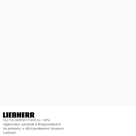
СЦ vlk.liebherr-fixim.ru - сеть
сервисных центров в Владикавказе
по ремонту и обслуживанию техники
Liebherr