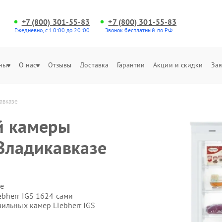
+7 (800) 301-55-83
+7 (800) 301-55-83
Ежедневно, с 10:00 до 20:00
Звонок бесплатный по РФ
ны
О нас
Отзывы
Доставка
Гарантии
Акции и скидки
Зая
авказе
й камеры
 Владикавказе
е
bherr IGS 1624 сами
ильных камер Liebherr IGS