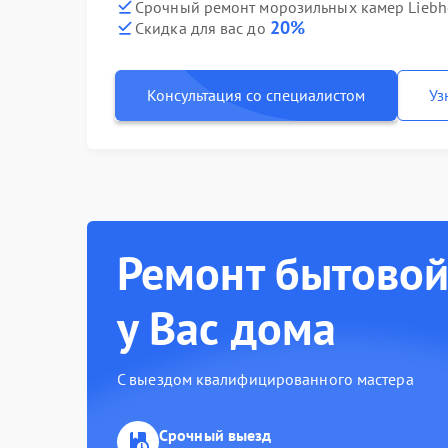
Срочный ремонт морозильных камер Liebher
20%
Скидка для вас до
Консультация со специалистом
Уз
Ремонт бытовой
у Вас дома
С выездом квалифицированного мастера
Срочный выезд