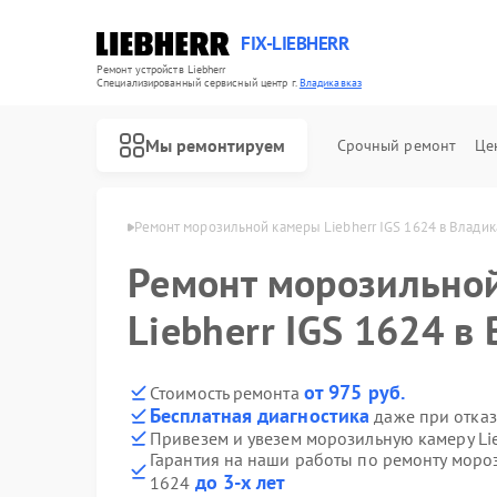
FIX-LIEBHERR
Ремонт устройств Liebherr
Специализированный cервисный центр г.
Владикавказ
Мы ремонтируем
Срочный ремонт
Це
herr в Владикавказе
Ремонт морозильной камеры Liebherr IGS 1624 в Владик
Ремонт морозильно
Ремонт холодильников Liebherr
Ремонт холодильных камер Liebherr
Ремонт винных шкафов Liebherr
Liebherr IGS 1624 в
от 975 руб.
Стоимость ремонта
Бесплатная диагностика
даже при отказ
Привезем и увезем морозильную камеру Lie
Гарантия на наши работы по ремонту мороз
до 3-х лет
1624