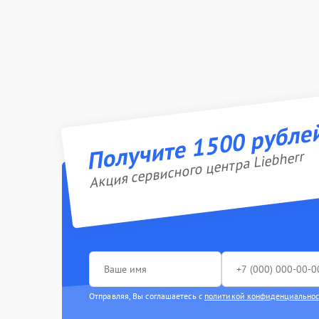
Получите 1500 рубле
Акция сервисного центра Liebherr
Отправляя, Вы соглашаетесь с
политикой конфиденциально