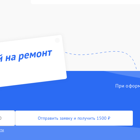
й на ремонт
При оформл
Отправить заявку и получить 1500 ₽
сти