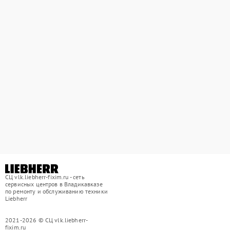
СЦ vlk.liebherr-fixim.ru - сеть
сервисных центров в Владикавказе
по ремонту и обслуживанию техники
Liebherr
2021-2026 © СЦ vlk.liebherr-
fixim.ru