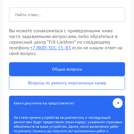
Вы можете ознакомиться с приведенными ниже
часто задаваемыми вопросами, либо обратиться в
сервисный центр “FIX-Liebherr” по следующему
телефону
+7 (800) 301-55-83
если не нашли ответ на
свой вопрос.
Общие вопросы
Вопросы по ремонту морозильных камер
Какие документы вы предоставляете?
На этапе приема устройства на диагностику и последующий
ремонт вам будет предоставлен заказ-наряд с указанием страховых
обязательств на ваше устройство. Далее, после выполнения работ
по ремонту техники, вы получите акт выполненных работ и