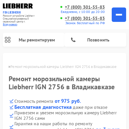
+7 (800) 301-55-83
Ежедневно, с 10:00 до 20:00
FIX-LIEBHERR
Ремонт устройств Liebherr
+7 (800) 301-55-83
Специализированный
cервисный центр г.
Звонок бесплатный по РФ
Владикавказ
Мы ремонтируем
Позвонить
вказе
Ремонт морозильной камеры Liebherr IGN 2756 в Владикавказе
Ремонт морозильной камеры
Ремонт винных шкафов Liebherr
Ремонт холодильных камер Liebherr
Liebherr IGN 2756 в Владикавказе
от 975 руб.
Стоимость ремонта
Бесплатная диагностика
даже при отказе
Привезем и увезем морозильную камеру Liebherr
IGN 2756 сами
Гарантия на наши работы по ремонту