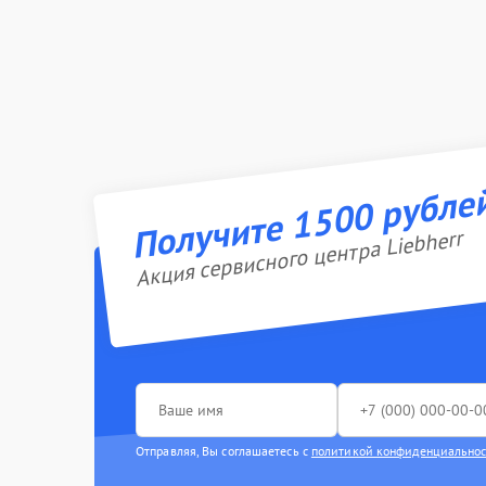
Получите 1500 рубле
Акция сервисного центра Liebherr
Отправляя, Вы соглашаетесь с
политикой конфиденциально