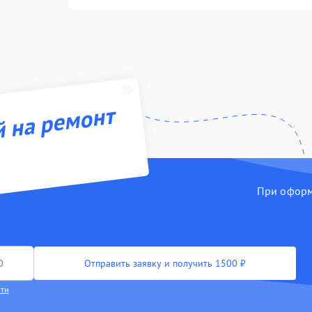
й на ремонт
При оформл
Отправить заявку и получить 1500 ₽
сти