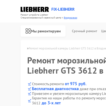
FIX-LIEBHERR
Ремонт устройств Liebherr
Специализированный cервисный центр г.
Владикавказ
Мы ремонтируем
Срочный ремонт
Це
herr в Владикавказе
Ремонт морозильной камеры Liebherr GTS 3612 в Влади
Ремонт морозильно
Ремонт холодильников Liebherr
Ремонт холодильных камер Liebherr
Ремонт винных шкафов Liebherr
Liebherr GTS 3612 в
от 975 руб.
Стоимость ремонта
Бесплатная диагностика
даже при отказ
Привезем и увезем морозильную камеру Li
Гарантия на наши работы по ремонту моро
до 3-х лет
3612