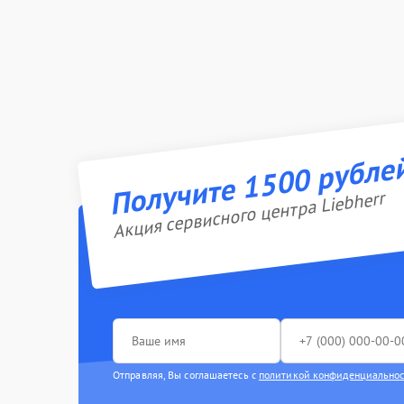
Получите 1500 рубле
Акция сервисного центра Liebherr
Отправляя, Вы соглашаетесь с
политикой конфиденциально