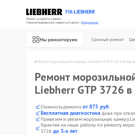
FIX-LIEBHERR
Ремонт устройств Liebherr
Специализированный cервисный центр г.
Владикавказ
Мы ремонтируем
Срочный ремонт
Це
herr в Владикавказе
Ремонт морозильной камеры Liebherr GTP 3726 в Влади
Ремонт морозильно
Ремонт холодильников Liebherr
Ремонт холодильных камер Liebherr
Ремонт винных шкафов Liebherr
Liebherr GTP 3726 в
от 875 руб.
Стоимость ремонта
Бесплатная диагностика
даже при отказ
Привезем и увезем морозильную камеру Li
Гарантия на наши работы по ремонту мороз
до 3-х лет
3726