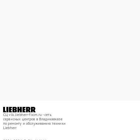
СЦ vlk.liebherr-fixim.ru - сеть
сервисных центров в Владикавказе
по ремонту и обслуживанию техники
Liebherr