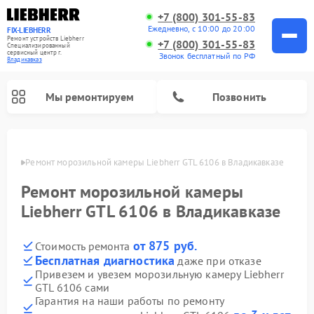
+7 (800) 301-55-83
Ежедневно, с 10:00 до 20:00
FIX-LIEBHERR
Ремонт устройств Liebherr
+7 (800) 301-55-83
Специализированный
cервисный центр г.
Звонок бесплатный по РФ
Владикавказ
Мы ремонтируем
Позвонить
вказе
Ремонт морозильной камеры Liebherr GTL 6106 в Владикавказе
Ремонт морозильной камеры
Ремонт винных шкафов Liebherr
Ремонт холодильных камер Liebherr
Liebherr GTL 6106 в Владикавказе
от 875 руб.
Стоимость ремонта
Бесплатная диагностика
даже при отказе
Привезем и увезем морозильную камеру Liebherr
GTL 6106 сами
Гарантия на наши работы по ремонту