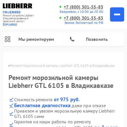
+7 (800) 301-55-83
Ежедневно, с 10:00 до 20:00
FIX-LIEBHERR
Ремонт устройств Liebherr
+7 (800) 301-55-83
Специализированный
cервисный центр г.
Звонок бесплатный по РФ
Владикавказ
Мы ремонтируем
Позвонить
вказе
Ремонт морозильной камеры Liebherr GTL 6105 в Владикавказе
Ремонт морозильной камеры
Ремонт винных шкафов Liebherr
Ремонт холодильных камер Liebherr
Liebherr GTL 6105 в Владикавказе
от 975 руб.
Стоимость ремонта
Бесплатная диагностика
даже при отказе
Привезем и увезем морозильную камеру Liebherr
GTL 6105 сами
Гарантия на наши работы по ремонту