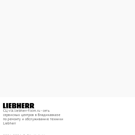
СЦ vlk.liebherr-fixim.ru - сеть
сервисных центров в Владикавказе
по ремонту и обслуживанию техники
Liebherr