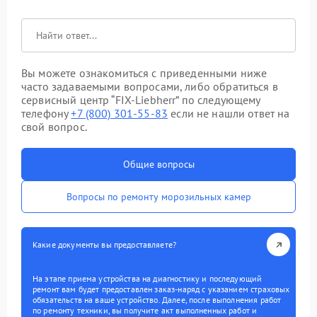
Вы можете ознакомиться с приведенными ниже
часто задаваемыми вопросами, либо обратиться в
сервисный центр “FIX-Liebherr” по следующему
телефону
+7 (800) 301-55-83
если не нашли ответ на
свой вопрос.
Общие вопросы
Вопросы по ремонту морозильных камер
Какие документы вы предоставляете?
На этапе приема устройства на диагностику и последующий
ремонт вам будет предоставлен заказ-наряд с указанием страховых
обязательств на ваше устройство. Далее, после выполнения работ
по ремонту техники, вы получите акт выполненных работ и