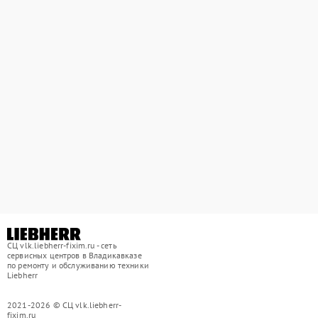
СЦ vlk.liebherr-fixim.ru - сеть
сервисных центров в Владикавказе
по ремонту и обслуживанию техники
Liebherr
2021-2026 © СЦ vlk.liebherr-
fixim.ru