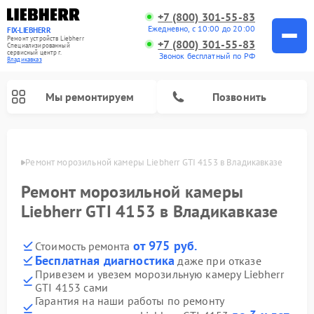
+7 (800) 301-55-83
Ежедневно, с 10:00 до 20:00
FIX-LIEBHERR
Ремонт устройств Liebherr
+7 (800) 301-55-83
Специализированный
cервисный центр г.
Звонок бесплатный по РФ
Владикавказ
Мы ремонтируем
Позвонить
вказе
Ремонт морозильной камеры Liebherr GTI 4153 в Владикавказе
Ремонт морозильной камеры
Ремонт винных шкафов Liebherr
Ремонт холодильных камер Liebherr
Liebherr GTI 4153 в Владикавказе
от 975 руб.
Стоимость ремонта
Бесплатная диагностика
даже при отказе
Привезем и увезем морозильную камеру Liebherr
GTI 4153 сами
Гарантия на наши работы по ремонту