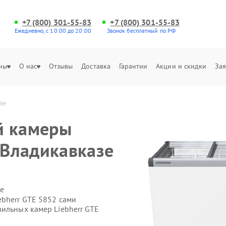
+7 (800) 301-55-83
+7 (800) 301-55-83
Ежедневно, с 10:00 до 20:00
Звонок бесплатный по РФ
ны
О нас
Отзывы
Доставка
Гарантии
Акции и скидки
Зая
зе
й камеры
 Владикавказе
е
ebherr GTE 5852 сами
зильных камер Liebherr GTE