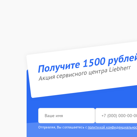
Получите 1500 рубле
Акция сервисного центра Liebherr
Отправляя, Вы соглашаетесь с
политикой конфиденциально