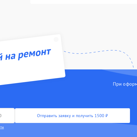
й на ремонт
При оформл
Отправить заявку и получить 1500 ₽
сти