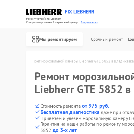
FIX-LIEBHERR
Ремонт устройств Liebherr
Специализированный cервисный центр г.
Владикавказ
Мы ремонтируем
Срочный ремонт
Це
в Владикавказе
Ремонт морозильной камеры Liebherr GTE 5852 в Владикавка
Ремонт морозильно
Ремонт холодильников Liebherr
Ремонт холодильных камер Liebherr
Ремонт винных шкафов Liebherr
Liebherr GTE 5852 в
от 975 руб.
Стоимость ремонта
Бесплатная диагностика
даже при отказ
Привезем и увезем морозильную камеру Li
Гарантия на наши работы по ремонту моро
до 3-х лет
5852