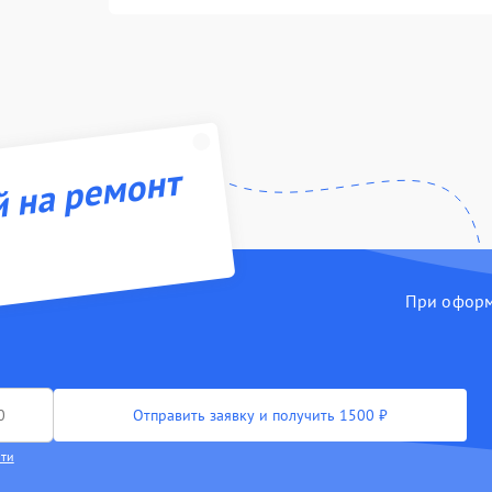
й на ремонт
При оформл
Отправить заявку и получить 1500 ₽
сти