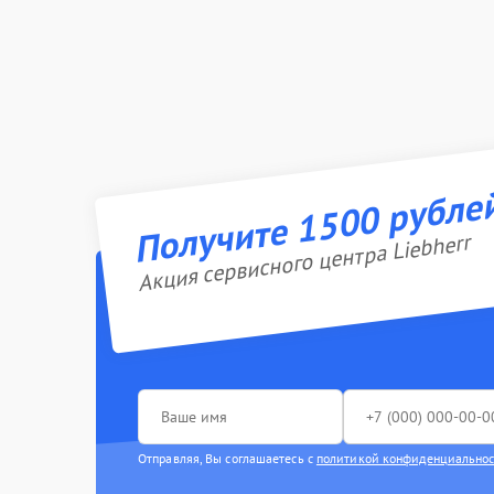
Получите 1500 рубле
Акция сервисного центра Liebherr
Отправляя, Вы соглашаетесь с
политикой конфиденциально