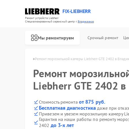
FIX-LIEBHERR
Ремонт устройств Liebherr
Специализированный cервисный центр г.
Владикавказ
Мы ремонтируем
Срочный ремонт
Це
herr в Владикавказе
Ремонт морозильной камеры Liebherr GTE 2402 в Влади
Ремонт морозильно
Ремонт холодильников Liebherr
Ремонт холодильных камер Liebherr
Ремонт винных шкафов Liebherr
Liebherr GTE 2402 в
от 875 руб.
Стоимость ремонта
Бесплатная диагностика
даже при отказ
Привезем и увезем морозильную камеру Li
Гарантия на наши работы по ремонту моро
до 3-х лет
2402