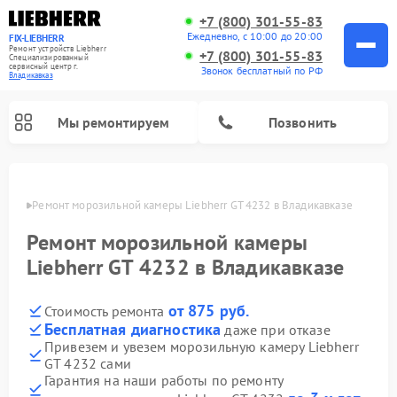
+7 (800) 301-55-83
Ежедневно, с 10:00 до 20:00
FIX-LIEBHERR
Ремонт устройств Liebherr
+7 (800) 301-55-83
Специализированный
cервисный центр г.
Звонок бесплатный по РФ
Владикавказ
Мы ремонтируем
Позвонить
вказе
Ремонт морозильной камеры Liebherr GT 4232 в Владикавказе
Ремонт морозильной камеры
Ремонт винных шкафов Liebherr
Ремонт холодильных камер Liebherr
Liebherr GT 4232 в Владикавказе
от 875 руб.
Стоимость ремонта
Бесплатная диагностика
даже при отказе
Привезем и увезем морозильную камеру Liebherr
GT 4232 сами
Гарантия на наши работы по ремонту