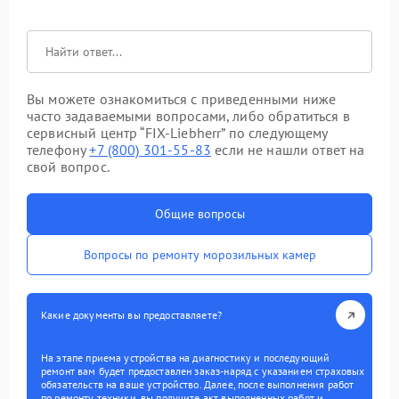
Вы можете ознакомиться с приведенными ниже
часто задаваемыми вопросами, либо обратиться в
сервисный центр “FIX-Liebherr” по следующему
телефону
+7 (800) 301-55-83
если не нашли ответ на
свой вопрос.
Общие вопросы
Вопросы по ремонту морозильных камер
Какие документы вы предоставляете?
На этапе приема устройства на диагностику и последующий
ремонт вам будет предоставлен заказ-наряд с указанием страховых
обязательств на ваше устройство. Далее, после выполнения работ
по ремонту техники, вы получите акт выполненных работ и