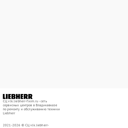
СЦ vlk.liebherr-fixim.ru - сеть
сервисных центров в Владикавказе
по ремонту и обслуживанию техники
Liebherr
2021-2026 © СЦ vlk.liebherr-