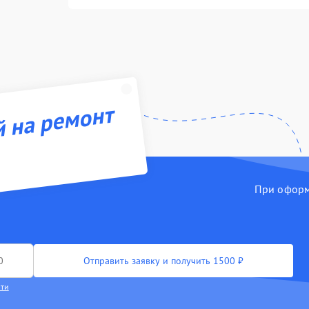
й на ремонт
При оформл
Отправить заявку и получить 1500 ₽
сти