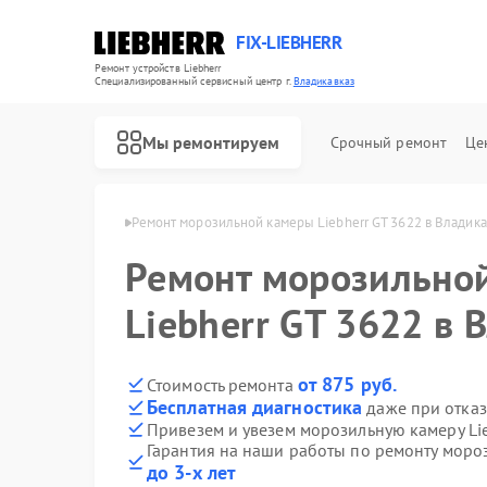
FIX-LIEBHERR
Ремонт устройств Liebherr
Специализированный cервисный центр г.
Владикавказ
Мы ремонтируем
Срочный ремонт
Це
herr в Владикавказе
Ремонт морозильной камеры Liebherr GT 3622 в Владика
Ремонт морозильно
Ремонт холодильников Liebherr
Ремонт холодильных камер Liebherr
Ремонт винных шкафов Liebherr
Liebherr GT 3622 в 
от 875 руб.
Стоимость ремонта
Бесплатная диагностика
даже при отказ
Привезем и увезем морозильную камеру Lie
Гарантия на наши работы по ремонту мороз
до 3-х лет