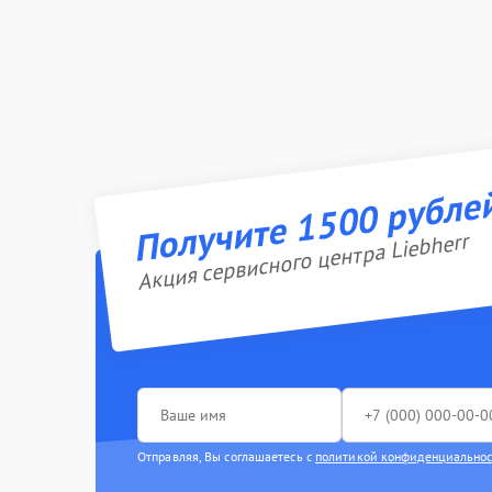
Получите 1500 рубле
Акция сервисного центра Liebherr
Отправляя, Вы соглашаетесь с
политикой конфиденциально