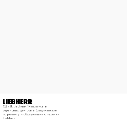
СЦ vlk.liebherr-fixim.ru - сеть
сервисных центров в Владикавказе
по ремонту и обслуживанию техники
Liebherr