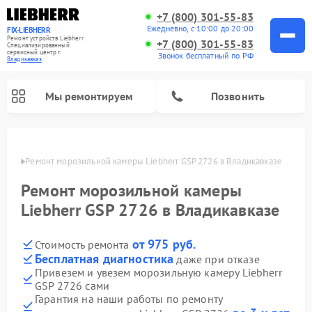
+7 (800) 301-55-83
Ежедневно, с 10:00 до 20:00
FIX-LIEBHERR
Ремонт устройств Liebherr
+7 (800) 301-55-83
Специализированный
cервисный центр г.
Звонок бесплатный по РФ
Владикавказ
Мы ремонтируем
Позвонить
вказе
Ремонт морозильной камеры Liebherr GSP 2726 в Владикавказе
Ремонт морозильной камеры
Ремонт винных шкафов Liebherr
Ремонт холодильных камер Liebherr
Liebherr GSP 2726 в Владикавказе
от 975 руб.
Стоимость ремонта
Бесплатная диагностика
даже при отказе
Привезем и увезем морозильную камеру Liebherr
GSP 2726 сами
Гарантия на наши работы по ремонту