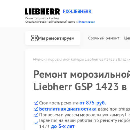
FIX-LIEBHERR
Ремонт устройств Liebherr
Специализированный cервисный центр г.
Владикавказ
Мы ремонтируем
Срочный ремонт
Це
herr в Владикавказе
Ремонт морозильной камеры Liebherr GSP 1423 в Влади
Ремонт морозильно
Ремонт холодильников Liebherr
Ремонт холодильных камер Liebherr
Ремонт винных шкафов Liebherr
Liebherr GSP 1423 в
от 875 руб.
Стоимость ремонта
Бесплатная диагностика
даже при отказ
Привезем и увезем морозильную камеру Li
Гарантия на наши работы по ремонту мороз
до 3-х лет
1423