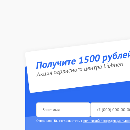
Получите 1500 рубле
Акция сервисного центра Liebherr
Отправляя, Вы соглашаетесь с
политикой конфиденциально