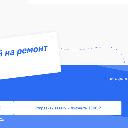
й на ремонт
При оформл
Отправить заявку и получить 1500 ₽
сти