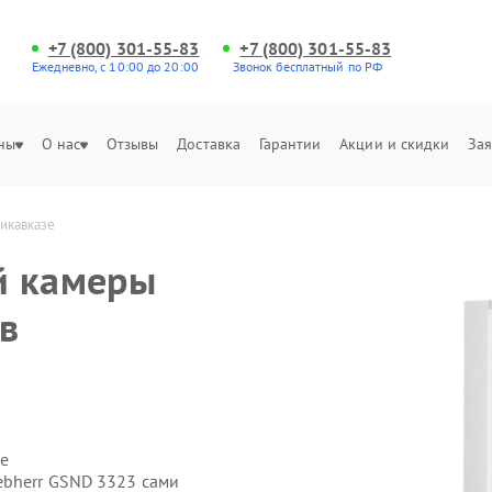
+7 (800) 301-55-83
+7 (800) 301-55-83
Ежедневно, с 10:00 до 20:00
Звонок бесплатный по РФ
ны
О нас
Отзывы
Доставка
Гарантии
Акции и скидки
Зая
икавказе
й камеры
в
е
ebherr GSND 3323 сами