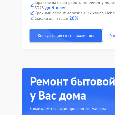
Гарантия на наши работы по ремонту моро
до 3-х лет
3323
Срочный ремонт морозильных камер Liebhe
20%
Скидка для вас до
Консультация со специалистом
Уз
Ремонт бытовой
у Вас дома
С выездом квалифицированного мастера