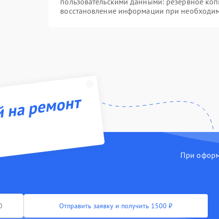
пользовательскими данными: резервное коп
восстановление информации при необходи
й на ремонт
При оформл
Отправить заявку и получить 1500 ₽