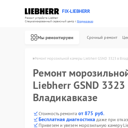
FIX-LIEBHERR
Ремонт устройств Liebherr
Специализированный cервисный центр г.
Владикавказ
Мы ремонтируем
Срочный ремонт
Це
herr в Владикавказе
Ремонт морозильной камеры Liebherr GSND 3323 в Влад
Ремонт морозильно
Ремонт холодильников Liebherr
Ремонт холодильных камер Liebherr
Ремонт винных шкафов Liebherr
Liebherr GSND 3323 
Владикавказе
от 875 руб.
Стоимость ремонта
Бесплатная диагностика
даже при отказ
Привезем и увезем морозильную камеру Li