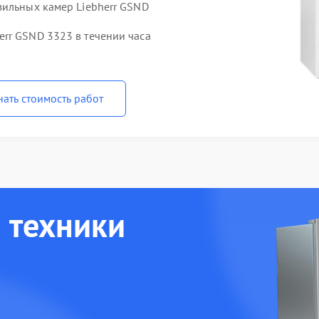
зильных камер Liebherr GSND
rr GSND 3323 в течении часа
нать стоимость работ
 техники