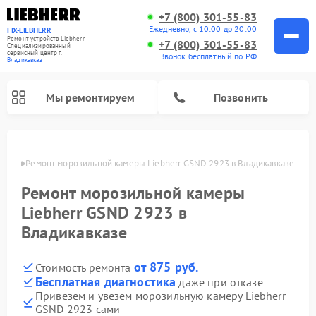
+7 (800) 301-55-83
Ежедневно, с 10:00 до 20:00
FIX-LIEBHERR
Ремонт устройств Liebherr
+7 (800) 301-55-83
Специализированный
cервисный центр г.
Звонок бесплатный по РФ
Владикавказ
Мы ремонтируем
Позвонить
вказе
Ремонт морозильной камеры Liebherr GSND 2923 в Владикавказе
Ремонт морозильной камеры
Ремонт винных шкафов Liebherr
Ремонт холодильных камер Liebherr
Liebherr GSND 2923 в
Владикавказе
от 875 руб.
Стоимость ремонта
Бесплатная диагностика
даже при отказе
Привезем и увезем морозильную камеру Liebherr
GSND 2923 сами