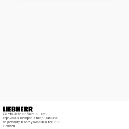
СЦ vlk.liebherr-fixim.ru - сеть
сервисных центров в Владикавказе
по ремонту и обслуживанию техники
Liebherr