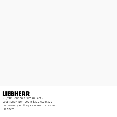
СЦ vlk.liebherr-fixim.ru - сеть
сервисных центров в Владикавказе
по ремонту и обслуживанию техники
Liebherr