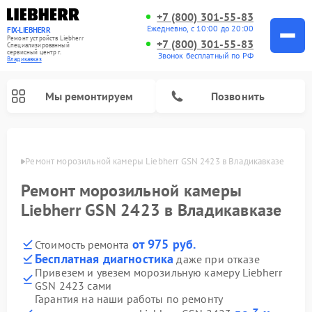
+7 (800) 301-55-83
Ежедневно, с 10:00 до 20:00
FIX-LIEBHERR
Ремонт устройств Liebherr
+7 (800) 301-55-83
Специализированный
cервисный центр г.
Звонок бесплатный по РФ
Владикавказ
Мы ремонтируем
Позвонить
вказе
Ремонт морозильной камеры Liebherr GSN 2423 в Владикавказе
Ремонт морозильной камеры
Ремонт винных шкафов Liebherr
Ремонт холодильных камер Liebherr
Liebherr GSN 2423 в Владикавказе
от 975 руб.
Стоимость ремонта
Бесплатная диагностика
даже при отказе
Привезем и увезем морозильную камеру Liebherr
GSN 2423 сами
Гарантия на наши работы по ремонту