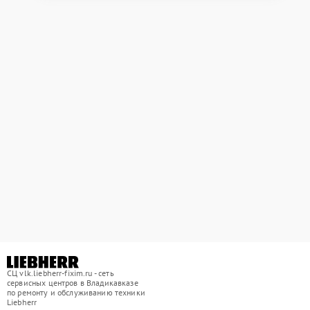
СЦ vlk.liebherr-fixim.ru - сеть
сервисных центров в Владикавказе
по ремонту и обслуживанию техники
Liebherr