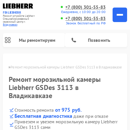
+7 (800) 301-55-83
Ежедневно, с 10:00 до 20:00
FIX-LIEBHERR
Ремонт устройств Liebherr
+7 (800) 301-55-83
Специализированный
cервисный центр г.
Звонок бесплатный по РФ
Владикавказ
Мы ремонтируем
Позвонить
вказе
Ремонт морозильной камеры Liebherr GSDes 3113 в Владикавказе
Ремонт морозильной камеры
Ремонт винных шкафов Liebherr
Ремонт холодильных камер Liebherr
Liebherr GSDes 3113 в
Владикавказе
от 975 руб.
Стоимость ремонта
Бесплатная диагностика
даже при отказе
Привезем и увезем морозильную камеру Liebherr
GSDes 3113 сами