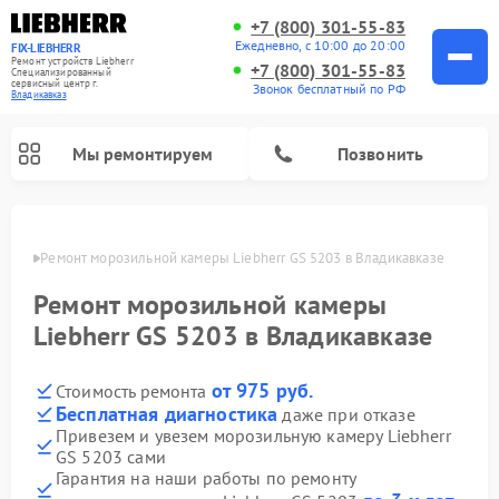
+7 (800) 301-55-83
Ежедневно, с 10:00 до 20:00
FIX-LIEBHERR
Ремонт устройств Liebherr
+7 (800) 301-55-83
Специализированный
cервисный центр г.
Звонок бесплатный по РФ
Владикавказ
Мы ремонтируем
Позвонить
вказе
Ремонт морозильной камеры Liebherr GS 5203 в Владикавказе
Ремонт морозильной камеры
Ремонт винных шкафов Liebherr
Ремонт холодильных камер Liebherr
Liebherr GS 5203 в Владикавказе
от 975 руб.
Стоимость ремонта
Бесплатная диагностика
даже при отказе
Привезем и увезем морозильную камеру Liebherr
GS 5203 сами
Гарантия на наши работы по ремонту