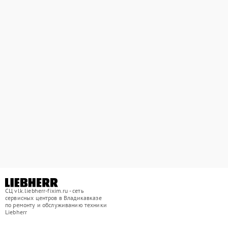
СЦ vlk.liebherr-fixim.ru - сеть
сервисных центров в Владикавказе
по ремонту и обслуживанию техники
Liebherr