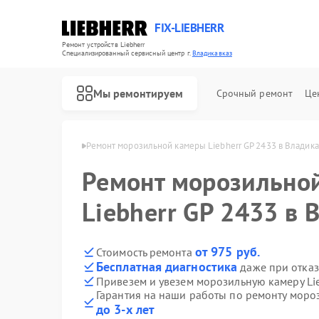
FIX-LIEBHERR
Ремонт устройств Liebherr
Специализированный cервисный центр г.
Владикавказ
Мы ремонтируем
Срочный ремонт
Це
herr в Владикавказе
Ремонт морозильной камеры Liebherr GP 2433 в Владика
Ремонт морозильно
Ремонт холодильников Liebherr
Ремонт холодильных камер Liebherr
Ремонт винных шкафов Liebherr
Liebherr GP 2433 в 
от 975 руб.
Стоимость ремонта
Бесплатная диагностика
даже при отказ
Привезем и увезем морозильную камеру Lie
Гарантия на наши работы по ремонту мороз
до 3-х лет