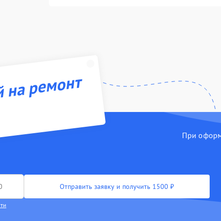
й на ремонт
При оформл
Отправить заявку и получить 1500 ₽
сти