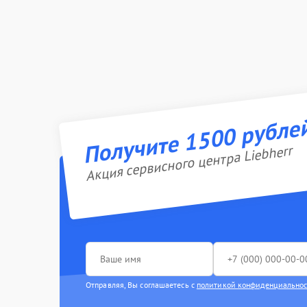
Получите 1500 рубле
Акция сервисного центра Liebherr
Отправляя, Вы соглашаетесь с
политикой конфиденциально