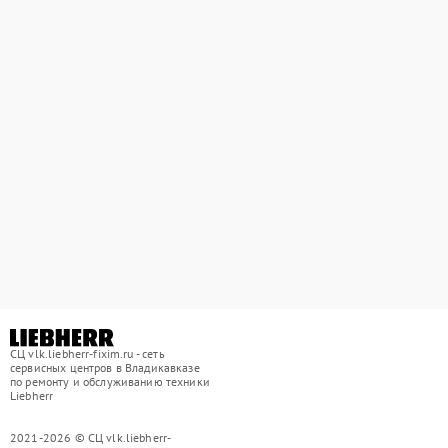
СЦ vlk.liebherr-fixim.ru - сеть
сервисных центров в Владикавказе
по ремонту и обслуживанию техники
Liebherr
2021-2026 © СЦ vlk.liebherr-