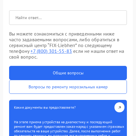
Вы можете ознакомиться с приведенными ниже
часто задаваемыми вопросами, либо обратиться в
сервисный центр “FIX-Liebherr” по следующему
телефону
+7 (800) 301-55-83
если не нашли ответ на
свой вопрос.
Общие вопросы
Вопросы по ремонту морозильных камер
Какие документы вы предоставляете?
На этапе приема устройства на диагностику и последующий
ремонт вам будет предоставлен заказ-наряд с указанием страховых
обязательств на ваше устройство. Далее, после выполнения работ
по ремонту техники, вы получите акт выполненных работ и