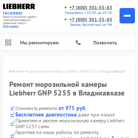
+7 (800) 301-55-83
Ежедневно, с 10:00 до 20:00
FIX-LIEBHERR
Ремонт устройств Liebherr
+7 (800) 301-55-83
Специализированный
cервисный центр г.
Звонок бесплатный по РФ
Владикавказ
Мы ремонтируем
Позвонить
вказе
Ремонт морозильной камеры Liebherr GNP 5255 в Владикавказе
Ремонт морозильной камеры
Ремонт винных шкафов Liebherr
Ремонт холодильных камер Liebherr
Liebherr GNP 5255 в Владикавказе
от 975 руб.
Стоимость ремонта
Бесплатная диагностика
даже при отказе
Привезем и увезем морозильную камеру Liebherr
GNP 5255 сами
Гарантия на наши работы по ремонту