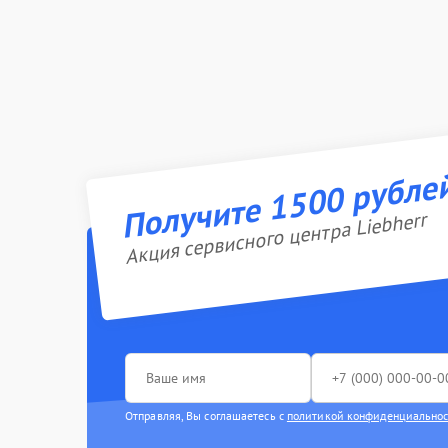
Получите 1500 рубле
Акция сервисного центра Liebherr
Отправляя, Вы соглашаетесь с
политикой конфиденциально