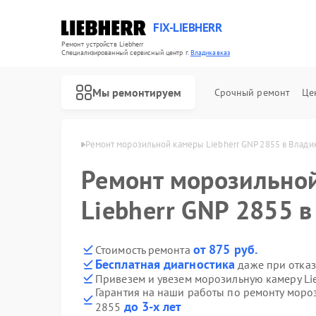
FIX-LIEBHERR
Ремонт устройств Liebherr
Специализированный cервисный центр г.
Владикавказ
Мы ремонтируем
Срочный ремонт
Це
herr в Владикавказе
Ремонт морозильной камеры Liebherr GNP 2855 в Влади
Ремонт морозильно
Ремонт холодильников Liebherr
Ремонт холодильных камер Liebherr
Ремонт винных шкафов Liebherr
Liebherr GNP 2855 
от 875 руб.
Стоимость ремонта
Бесплатная диагностика
даже при отказ
Привезем и увезем морозильную камеру Li
Гарантия на наши работы по ремонту моро
до 3-х лет
2855