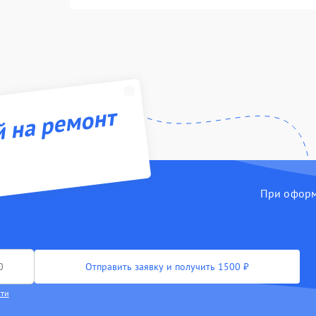
й на ремонт
При оформл
Отправить заявку и получить 1500 ₽
сти