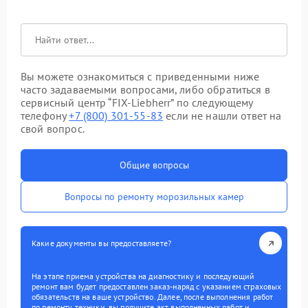
Вы можете ознакомиться с приведенными ниже
часто задаваемыми вопросами, либо обратиться в
сервисный центр “FIX-Liebherr” по следующему
телефону
+7 (800) 301-55-83
если не нашли ответ на
свой вопрос.
Общие вопросы
Вопросы по ремонту морозильных камер
Какие документы вы предоставляете?
На этапе приема устройства на диагностику и последующий
ремонт вам будет предоставлен заказ-наряд с указанием страховых
обязательств на ваше устройство. Далее, после выполнения работ
по ремонту техники, вы получите акт выполненных работ и