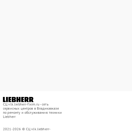
СЦ vlk.liebherr-fixim.ru - сеть
сервисных центров в Владикавказе
по ремонту и обслуживанию техники
Liebherr
2021-2026 © СЦ vlk.liebherr-