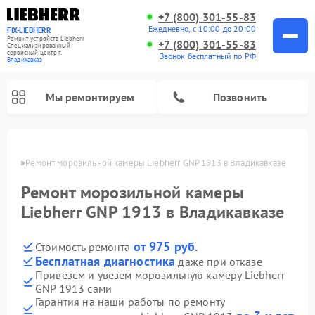
+7 (800) 301-55-83
Ежедневно, с 10:00 до 20:00
FIX-LIEBHERR
Ремонт устройств Liebherr
+7 (800) 301-55-83
Специализированный
cервисный центр г.
Звонок бесплатный по РФ
Владикавказ
Мы ремонтируем
Позвонить
вказе
Ремонт морозильной камеры Liebherr GNP 1913 в Владикавказе
Ремонт морозильной камеры
Ремонт винных шкафов Liebherr
Ремонт холодильных камер Liebherr
Liebherr GNP 1913 в Владикавказе
от 975 руб.
Стоимость ремонта
Бесплатная диагностика
даже при отказе
Привезем и увезем морозильную камеру Liebherr
GNP 1913 сами
Гарантия на наши работы по ремонту