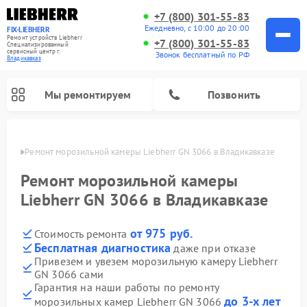
+7 (800) 301-55-83
Ежедневно, с 10:00 до 20:00
FIX-LIEBHERR
Ремонт устройств Liebherr
+7 (800) 301-55-83
Специализированный
cервисный центр г.
Звонок бесплатный по РФ
Владикавказ
Мы ремонтируем
Позвонить
вказе
Ремонт морозильной камеры Liebherr GN 3066 в Владикавказе
Ремонт морозильной камеры
Liebherr GN 3066 в Владикавказе
Ремонт винных шкафов Liebherr
Ремонт холодильных камер Liebherr
от 975 руб.
Стоимость ремонта
Бесплатная диагностика
даже при отказе
Привезем и увезем морозильную камеру Liebherr
GN 3066 сами
Гарантия на наши работы по ремонту
до 3-х лет
морозильных камер Liebherr GN 3066