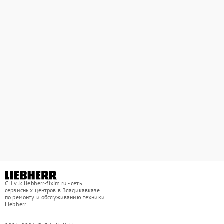
СЦ vlk.liebherr-fixim.ru - сеть
сервисных центров в Владикавказе
по ремонту и обслуживанию техники
Liebherr