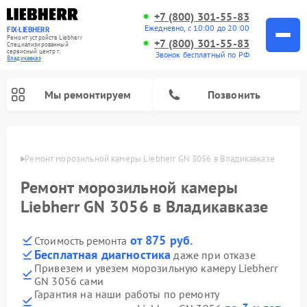
+7 (800) 301-55-83
Ежедневно, с 10:00 до 20:00
FIX-LIEBHERR
Ремонт устройств Liebherr
+7 (800) 301-55-83
Специализированный
cервисный центр г.
Звонок бесплатный по РФ
Владикавказ
Мы ремонтируем
Позвонить
вказе
Ремонт морозильной камеры Liebherr GN 3056 в Владикавказе
Ремонт морозильной камеры
Ремонт винных шкафов Liebherr
Ремонт холодильных камер Liebherr
Liebherr GN 3056 в Владикавказе
от 875 руб.
Стоимость ремонта
Бесплатная диагностика
даже при отказе
Привезем и увезем морозильную камеру Liebherr
GN 3056 сами
Гарантия на наши работы по ремонту