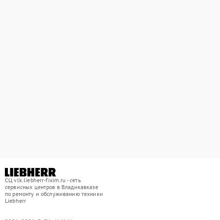
СЦ vlk.liebherr-fixim.ru - сеть
сервисных центров в Владикавказе
по ремонту и обслуживанию техники
Liebherr