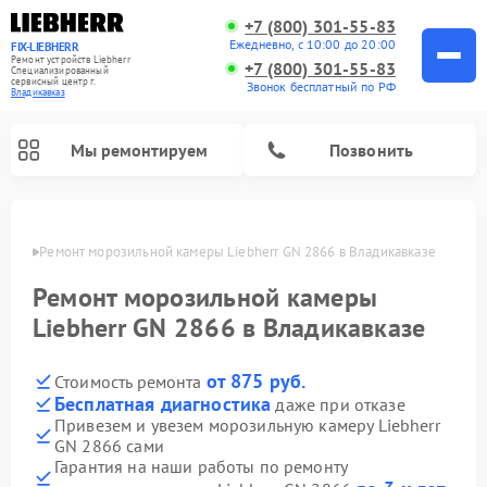
+7 (800) 301-55-83
Ежедневно, с 10:00 до 20:00
FIX-LIEBHERR
Ремонт устройств Liebherr
+7 (800) 301-55-83
Специализированный
cервисный центр г.
Звонок бесплатный по РФ
Владикавказ
Мы ремонтируем
Позвонить
вказе
Ремонт морозильной камеры Liebherr GN 2866 в Владикавказе
Ремонт морозильной камеры
Ремонт винных шкафов Liebherr
Ремонт холодильных камер Liebherr
Liebherr GN 2866 в Владикавказе
от 875 руб.
Стоимость ремонта
Бесплатная диагностика
даже при отказе
Привезем и увезем морозильную камеру Liebherr
GN 2866 сами
Гарантия на наши работы по ремонту