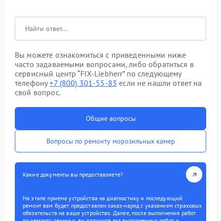
Вы можете ознакомиться с приведенными ниже
часто задаваемыми вопросами, либо обратиться в
сервисный центр “FIX-Liebherr” по следующему
телефону
+7 (800) 301-55-83
если не нашли ответ на
свой вопрос.
Общие вопросы
Вопросы по ремонту морозильных камер
Какие документы вы предоставляете?
На этапе приема устройства на диагностику и последующий
ремонт вам будет предоставлен заказ-наряд с указанием страховых
обязательств на ваше устройство. Далее, после выполнения работ
по ремонту техники, вы получите акт выполненных работ и