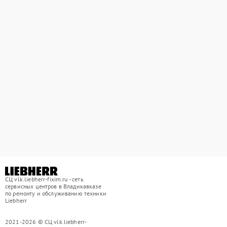
СЦ vlk.liebherr-fixim.ru - сеть
сервисных центров в Владикавказе
по ремонту и обслуживанию техники
Liebherr
2021-2026 © СЦ vlk.liebherr-