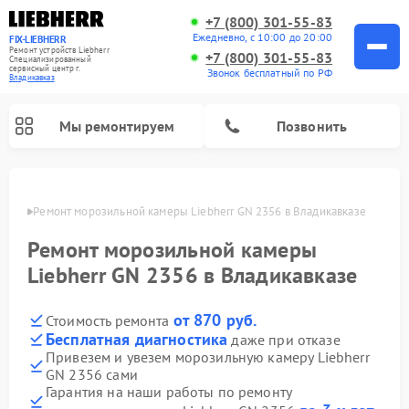
+7 (800) 301-55-83
Ежедневно, с 10:00 до 20:00
FIX-LIEBHERR
Ремонт устройств Liebherr
+7 (800) 301-55-83
Специализированный
cервисный центр г.
Звонок бесплатный по РФ
Владикавказ
Мы ремонтируем
Позвонить
вказе
Ремонт морозильной камеры Liebherr GN 2356 в Владикавказе
Ремонт морозильной камеры
Ремонт винных шкафов Liebherr
Ремонт холодильных камер Liebherr
Liebherr GN 2356 в Владикавказе
от 870 руб.
Стоимость ремонта
Бесплатная диагностика
даже при отказе
Привезем и увезем морозильную камеру Liebherr
GN 2356 сами
Гарантия на наши работы по ремонту