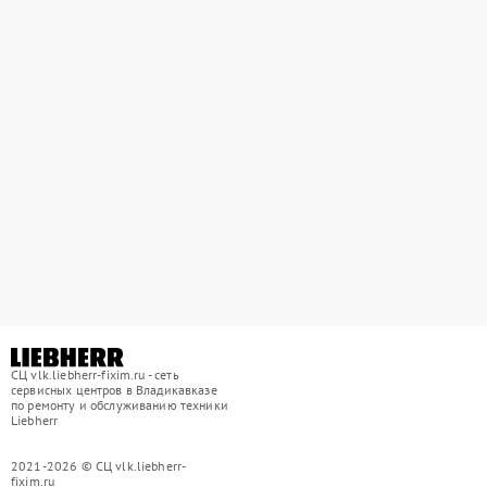
СЦ vlk.liebherr-fixim.ru - сеть
сервисных центров в Владикавказе
по ремонту и обслуживанию техники
Liebherr
2021-2026 © СЦ vlk.liebherr-
fixim.ru