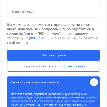
Вы можете ознакомиться с приведенными ниже
часто задаваемыми вопросами, либо обратиться в
сервисный центр “FIX-Liebherr” по следующему
телефону
+7 (800) 301-55-83
если не нашли ответ на
свой вопрос.
Общие вопросы
Вопросы по ремонту морозильных камер
Какие документы вы предоставляете?
На этапе приема устройства на диагностику и последующий
ремонт вам будет предоставлен заказ-наряд с указанием страховых
обязательств на ваше устройство. Далее, после выполнения работ
по ремонту техники, вы получите акт выполненных работ и