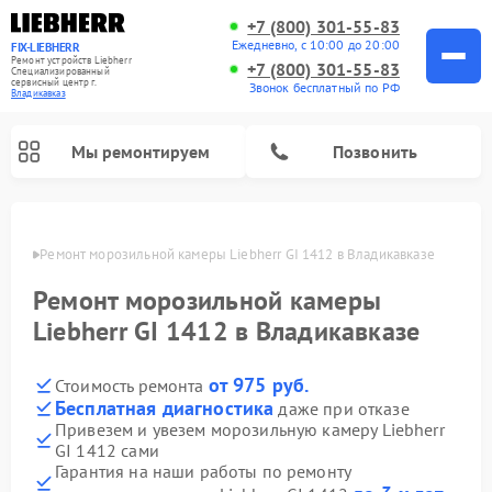
+7 (800) 301-55-83
Ежедневно, с 10:00 до 20:00
FIX-LIEBHERR
Ремонт устройств Liebherr
+7 (800) 301-55-83
Специализированный
cервисный центр г.
Звонок бесплатный по РФ
Владикавказ
Мы ремонтируем
Позвонить
вказе
Ремонт морозильной камеры Liebherr GI 1412 в Владикавказе
Ремонт морозильной камеры
Ремонт винных шкафов Liebherr
Ремонт холодильных камер Liebherr
Liebherr GI 1412 в Владикавказе
от 975 руб.
Стоимость ремонта
Бесплатная диагностика
даже при отказе
Привезем и увезем морозильную камеру Liebherr
GI 1412 сами
Гарантия на наши работы по ремонту