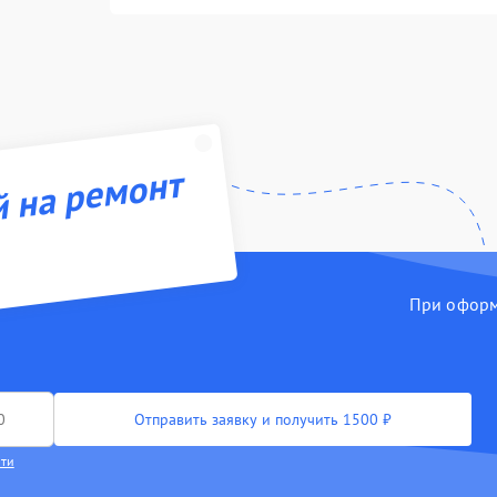
й на ремонт
При оформл
Отправить заявку и получить 1500 ₽
сти