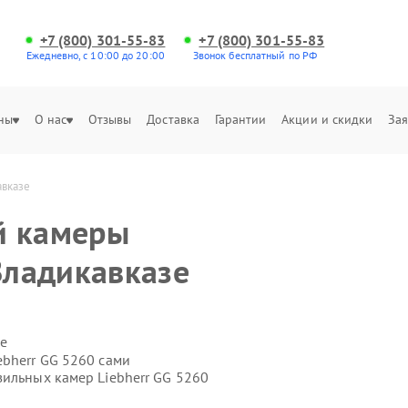
+7 (800) 301-55-83
+7 (800) 301-55-83
Ежедневно, с 10:00 до 20:00
Звонок бесплатный по РФ
ны
О нас
Отзывы
Доставка
Гарантии
Акции и скидки
Зая
авказе
й камеры
Владикавказе
е
ebherr GG 5260 сами
зильных камер Liebherr GG 5260