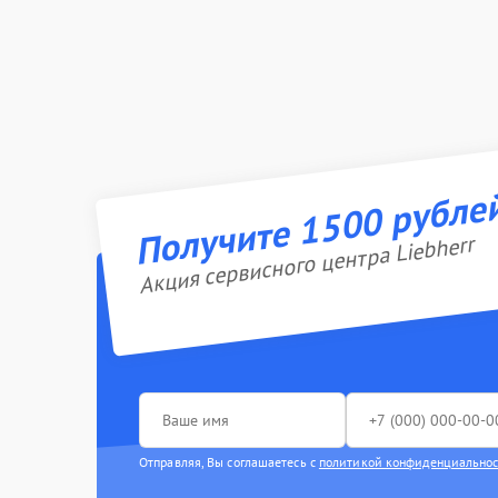
Получите 1500 рубле
Акция сервисного центра Liebherr
Отправляя, Вы соглашаетесь с
политикой конфиденциально