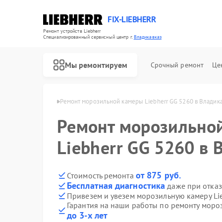
FIX-LIEBHERR
Ремонт устройств Liebherr
Специализированный cервисный центр г.
Владикавказ
Мы ремонтируем
Срочный ремонт
Це
herr в Владикавказе
Ремонт морозильной камеры Liebherr GG 5260 в Владик
Ремонт морозильно
Ремонт холодильников Liebherr
Ремонт холодильных камер Liebherr
Ремонт винных шкафов Liebherr
Liebherr GG 5260 в 
от 875 руб.
Стоимость ремонта
Бесплатная диагностика
даже при отказ
Привезем и увезем морозильную камеру Li
Гарантия на наши работы по ремонту моро
до 3-х лет