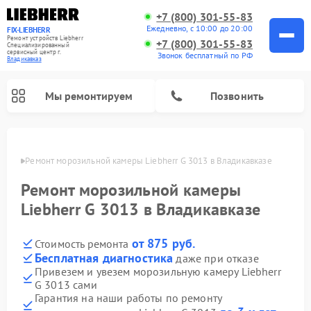
+7 (800) 301-55-83
Ежедневно, с 10:00 до 20:00
FIX-LIEBHERR
Ремонт устройств Liebherr
+7 (800) 301-55-83
Специализированный
cервисный центр г.
Звонок бесплатный по РФ
Владикавказ
Мы ремонтируем
Позвонить
вказе
Ремонт морозильной камеры Liebherr G 3013 в Владикавказе
Ремонт морозильной камеры
Ремонт винных шкафов Liebherr
Ремонт холодильных камер Liebherr
Liebherr G 3013 в Владикавказе
от 875 руб.
Стоимость ремонта
Бесплатная диагностика
даже при отказе
Привезем и увезем морозильную камеру Liebherr
G 3013 сами
Гарантия на наши работы по ремонту