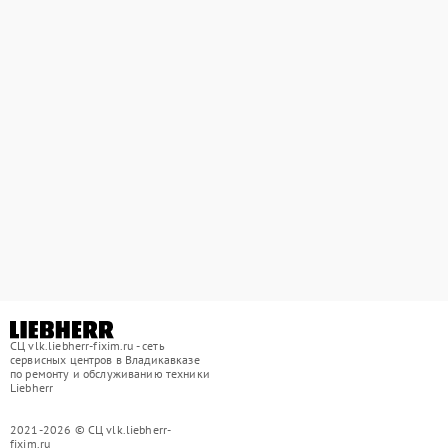
СЦ vlk.liebherr-fixim.ru - сеть
сервисных центров в Владикавказе
по ремонту и обслуживанию техники
Liebherr
2021-2026 © СЦ vlk.liebherr-
fixim.ru