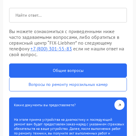
Вы можете ознакомиться с приведенными ниже
часто задаваемыми вопросами, либо обратиться в
сервисный центр “FIX-Liebherr” по следующему
телефону
+7 (800) 301-55-83
если не нашли ответ на
свой вопрос.
Общие вопросы
Вопросы по ремонту морозильных камер
Какие документы вы предоставляете?
На этапе приема устройства на диагностику и последующий
ремонт вам будет предоставлен заказ-наряд с указанием страховых
обязательств на ваше устройство. Далее, после выполнения работ
по ремонту техники, вы получите акт выполненных работ и