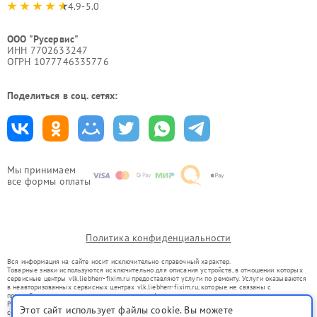
4.9-5.0
ООО "Русервис"
ИНН 7702633247
ОГРН 1077746335776
Поделиться в соц. сетях:
Мы принимаем
все формы оплаты
Политика конфиденциальности
Вся информация на сайте носит исключительно справочный характер.
Товарные знаки используются исключительно для описания устройств, в отношении которых
сервисные центры vlk.liebherr-fixim.ru предоставляют услуги по ремонту. Услуги оказываются
в неавторизованных сервисных центрах vlk.liebherr-fixim.ru, которые не связаны с
правообладателями товарных знаков или их официальными представителями.
Ремонт осуществляется для устройств, уже введенных в гражданский оборот в соответствии
Этот сайт использует файлы cookie. Вы можете
со статьей 1487 ГК РФ.