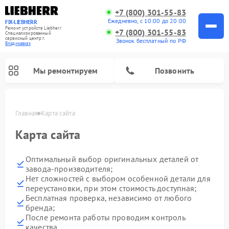
+7 (800) 301-55-83
Ежедневно, с 10:00 до 20:00
FIX-LIEBHERR
Ремонт устройств Liebherr
+7 (800) 301-55-83
Специализированный
cервисный центр г.
Звонок бесплатный по РФ
Владикавказ
Мы ремонтируем
Позвонить
Главная
Карта сайта
Карта сайта
Ремонт винных шкафов Liebherr
Ремонт холодильных камер Liebherr
Ремонт морозильных камер Liebherr
Оптимальный выбор оригинальных деталей от
завода-производителя;
Нет сложностей с выбором особенной детали для
переустановки, при этом стоимость доступная;
Бесплатная проверка, независимо от любого
бренда;
После ремонта работы проводим контроль
качества.