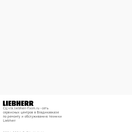
СЦ vlk.liebherr-fixim.ru - сеть
сервисных центров в Владикавказе
по ремонту и обслуживанию техники
Liebherr