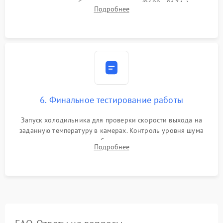
дозированным объемом хладагента (R600a, R134a) по
Подробнее
электронным весам. Контроль рабочего давления в системе.
6. Финальное тестирование работы
Запуск холодильника для проверки скорости выхода на
заданную температуру в камерах. Контроль уровня шума
компрессора, отсутствия обмерзания стенок и корректного
Подробнее
срабатывания системы автоматической оттайки.