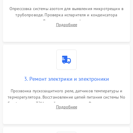
Опрессовка системы азотом для выявления микротрещин в
трубопроводе. Проверка испарителя и конденсатора
течеискателем. Демонтаж старого фильтра-осушителя и
Подробнее
продувка капиллярной трубки для устранения засоров.
3. Ремонт электрики и электроники
Прозвонка пускозащитного реле, датчиков температуры и
терморегулятора. Восстановление цепей питания системы No
Frost, включая ТЭН оттайки и вентилятор. Ремонт или замена
Подробнее
платы управления при сбоях алгоритмов.