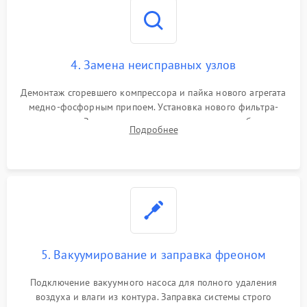
4. Замена неисправных узлов
Демонтаж сгоревшего компрессора и пайка нового агрегата
медно-фосфорным припоем. Установка нового фильтра-
осушителя. Замена изношенных вентиляторов обдува,
Подробнее
сломанных заслонок или поврежденных дверных петель.
5. Вакуумирование и заправка фреоном
Подключение вакуумного насоса для полного удаления
воздуха и влаги из контура. Заправка системы строго