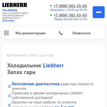
+7 (800) 301-55-83
Ежедневно, с 10:00 до 20:00
FIX-LIEBHERR
Ремонт устройств Liebherr
+7 (800) 301-55-83
Специализированный
cервисный центр г.
Звонок бесплатный по РФ
Владикавказ
Мы ремонтируем
Позвонить
вказе
Холодильник Liebherr запах гари
Холодильник
Liebherr
Ремонт холодильных камер Liebherr
Ремонт морозильных камер Liebherr
Ремонт винных шкафов Liebherr
Запах гари
Бесплатная диагностика
даже при отказе от
ремонта
Привезем и увезем холодильник Liebherr
собственной доставкой
Гарантия на наши работы по ремонту
до 3-х лет