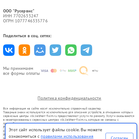
ООО "Русервис"
ИНН 7702633247
ОГРН 1077746335776
Поделиться в соц. сетях:
Мы принимаем
все формы оплаты
Политика конфиденциальности
Вся информация на сайте носит исключительно справочный характер.
Товарные знаки используются исключительно для описания устройств, в отношении которых
сервисные центры vlk.liebherr-fixim.ru предоставляют услуги по ремонту. Услуги оказываются
в неавторизованных сервисных центрах vlk.liebherr-fixim.ru, которые не связаны с
правообладателями товарных знаков или их официальными представителями.
Ремонт осуществляется для устройств, уже введенных в гражданский оборот в соответствии
Этот сайт использует файлы cookie. Вы можете
со статьей 1487 ГК РФ.
Использование товарных знаков не преследует цели индивидуализации услуг или введения
ознакомиться с
правилами использования
Согласен
потребителей в заблуждение, а служит для информирования о предоставляемых услугах по