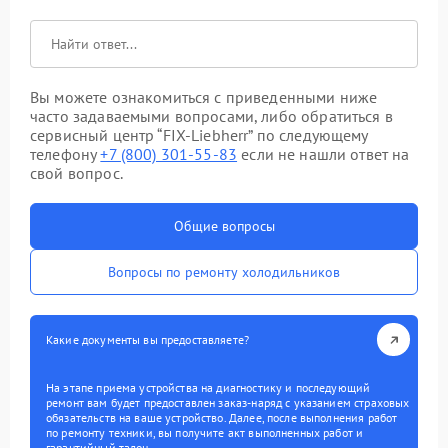
Вы можете ознакомиться с приведенными ниже
часто задаваемыми вопросами, либо обратиться в
сервисный центр “FIX-Liebherr” по следующему
телефону
+7 (800) 301-55-83
если не нашли ответ на
свой вопрос.
Общие вопросы
Вопросы по ремонту холодильников
Какие документы вы предоставляете?
На этапе приема устройства на диагностику и последующий
ремонт вам будет предоставлен заказ-наряд с указанием страховых
обязательств на ваше устройство. Далее, после выполнения работ
по ремонту техники, вы получите акт выполненных работ и
гарантийный талон.