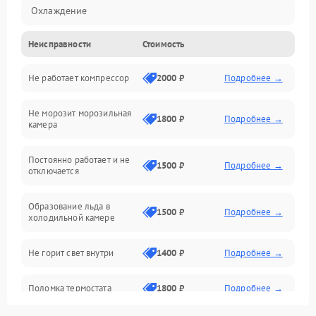
Охлаждение
Неисправности
Стоимость
Механика
Не работает компрессор
2000 ₽
Подробнее →
Электропитание
Не морозит морозильная
Дренаж
1800 ₽
Подробнее →
камера
Оттайка
Постоянно работает и не
1500 ₽
Подробнее →
отключается
Программное обеспечение
Образование льда в
1500 ₽
Подробнее →
холодильной камере
Не горит свет внутри
1400 ₽
Подробнее →
Поломка термостата
1800 ₽
Подробнее →