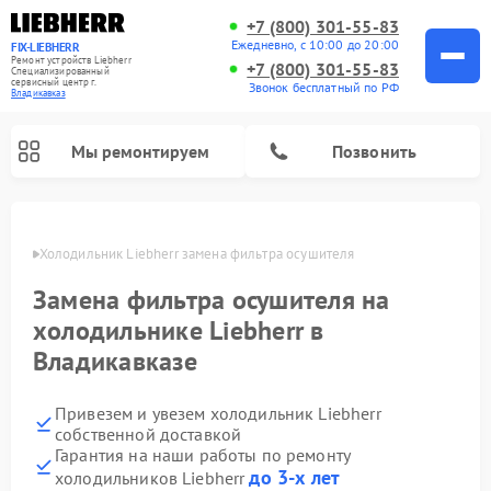
+7 (800) 301-55-83
Ежедневно, с 10:00 до 20:00
FIX-LIEBHERR
Ремонт устройств Liebherr
+7 (800) 301-55-83
Специализированный
cервисный центр г.
Звонок бесплатный по РФ
Владикавказ
Мы ремонтируем
Позвонить
вказе
Холодильник Liebherr замена фильтра осушителя
Замена фильтра осушителя на
Ремонт холодильных камер Liebherr
Ремонт морозильных камер Liebherr
Ремонт винных шкафов Liebherr
холодильнике Liebherr в
Владикавказе
Привезем и увезем холодильник Liebherr
собственной доставкой
Гарантия на наши работы по ремонту
до 3-х лет
холодильников Liebherr