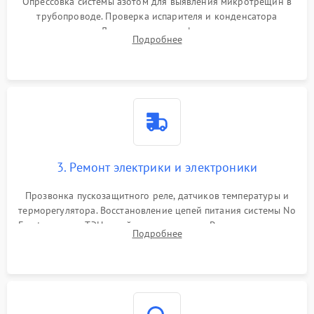
Опрессовка системы азотом для выявления микротрещин в
трубопроводе. Проверка испарителя и конденсатора
течеискателем. Демонтаж старого фильтра-осушителя и
Подробнее
продувка капиллярной трубки для устранения засоров.
3. Ремонт электрики и электроники
Прозвонка пускозащитного реле, датчиков температуры и
терморегулятора. Восстановление цепей питания системы No
Frost, включая ТЭН оттайки и вентилятор. Ремонт или замена
Подробнее
платы управления при сбоях алгоритмов.