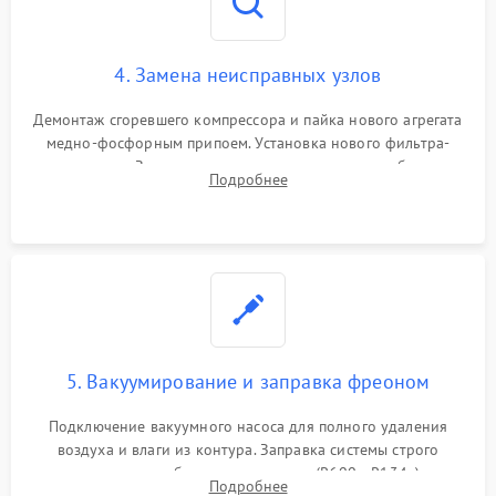
4. Замена неисправных узлов
Демонтаж сгоревшего компрессора и пайка нового агрегата
медно-фосфорным припоем. Установка нового фильтра-
осушителя. Замена изношенных вентиляторов обдува,
Подробнее
сломанных заслонок или поврежденных дверных петель.
5. Вакуумирование и заправка фреоном
Подключение вакуумного насоса для полного удаления
воздуха и влаги из контура. Заправка системы строго
дозированным объемом хладагента (R600a, R134a) по
Подробнее