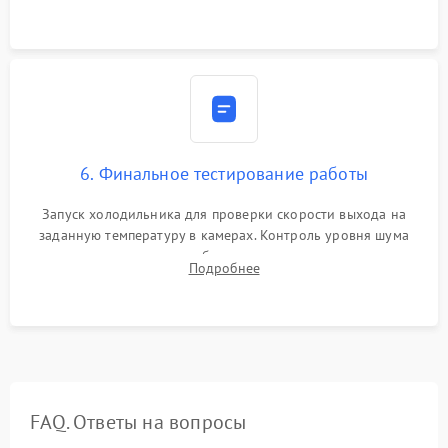
электронным весам. Контроль рабочего давления в системе.
6. Финальное тестирование работы
Запуск холодильника для проверки скорости выхода на
заданную температуру в камерах. Контроль уровня шума
компрессора, отсутствия обмерзания стенок и корректного
Подробнее
срабатывания системы автоматической оттайки.
FAQ. Ответы на вопросы