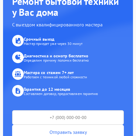
Ремонт бытовой техники
у Вас дома
С выездом квалифицированного мастера
Срочный выезд
Мастер приедет уже через 30 минут
Диагностика и осмотр бесплатно
Определим причину поломки бесплатно
Мастера со стажем 7+ лет
Работаем с техникой любой сложности
Гарантия до 12 месяцев
Составляем договор, предоставляем гарантию
Отправить заявку