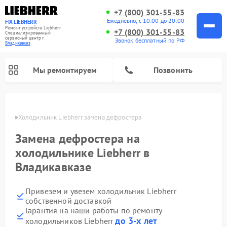
+7 (800) 301-55-83
Ежедневно, с 10:00 до 20:00
FIX-LIEBHERR
Ремонт устройств Liebherr
+7 (800) 301-55-83
Специализированный
cервисный центр г.
Звонок бесплатный по РФ
Владикавказ
Мы ремонтируем
Позвонить
вказе
Холодильник Liebherr замена дефростера
Замена дефростера на
Ремонт холодильных камер Liebherr
Ремонт морозильных камер Liebherr
Ремонт винных шкафов Liebherr
холодильнике Liebherr в
Владикавказе
Привезем и увезем холодильник Liebherr
собственной доставкой
Гарантия на наши работы по ремонту
до 3-х лет
холодильников Liebherr