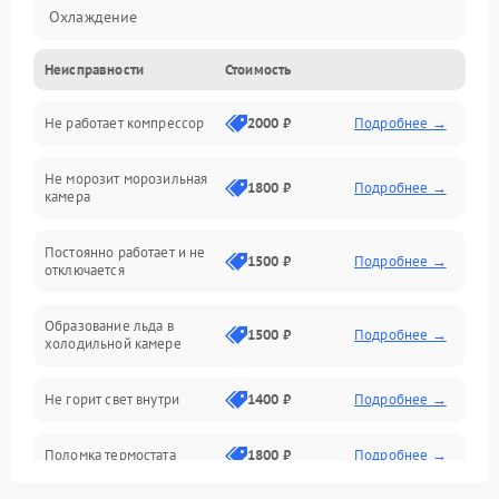
Охлаждение
Неисправности
Стоимость
Механика
Не работает компрессор
2000 ₽
Подробнее →
Электропитание
Не морозит морозильная
Дренаж
1800 ₽
Подробнее →
камера
Оттайка
Постоянно работает и не
1500 ₽
Подробнее →
отключается
Программное обеспечение
Образование льда в
1500 ₽
Подробнее →
холодильной камере
Не горит свет внутри
1400 ₽
Подробнее →
Поломка термостата
1800 ₽
Подробнее →