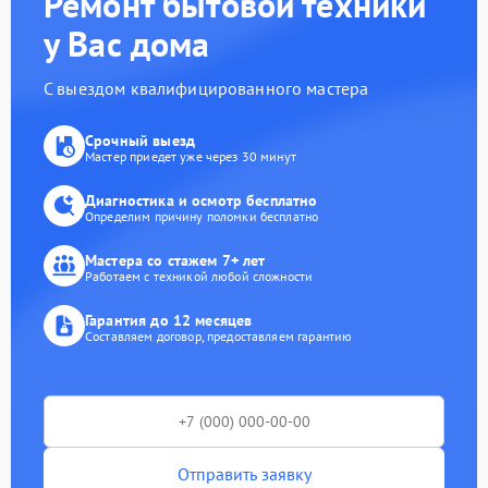
Ремонт бытовой техники
у Вас дома
С выездом квалифицированного мастера
Срочный выезд
Мастер приедет уже через 30 минут
Диагностика и осмотр бесплатно
Определим причину поломки бесплатно
Мастера со стажем 7+ лет
Работаем с техникой любой сложности
Гарантия до 12 месяцев
Составляем договор, предоставляем гарантию
Отправить заявку