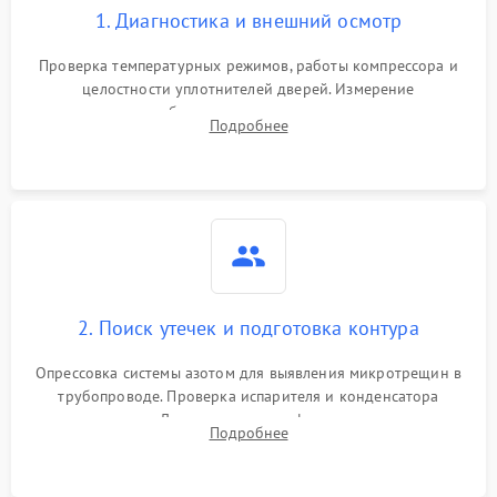
1. Диагностика и внешний осмотр
Проверка температурных режимов, работы компрессора и
целостности уплотнителей дверей. Измерение
сопротивления обмоток мотора, проверка термостата и
Подробнее
считывание кодов ошибок с электронного дисплея.
2. Поиск утечек и подготовка контура
Опрессовка системы азотом для выявления микротрещин в
трубопроводе. Проверка испарителя и конденсатора
течеискателем. Демонтаж старого фильтра-осушителя и
Подробнее
продувка капиллярной трубки для устранения засоров.