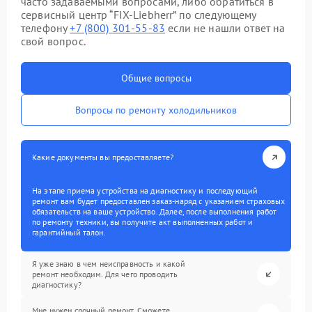
часто задаваемыми вопросами, либо обратиться в
сервисный центр “FIX-Liebherr” по следующему
телефону
+7 (800) 301-55-83
если не нашли ответ на
свой вопрос.
Общие вопросы
Вопросы по ремонту холодильников
Какие документы вы предоставляете?
На этапе приема устройства на диагностику и последующий
ремонт вам будет предоставлен заказ-наряд с указанием страховых
обязательств на ваше устройство. Далее, после выполнения работ
по ремонту техники, вы получите акт выполненных работ и
гарантийный талон.
Я уже знаю в чем неисправность и какой
ремонт необходим. Для чего проводить
диагностику?
Мне нужен срочный ремонт. Сможете