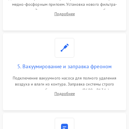
медно-фосфорным припоем. Установка нового фильтра-
осушителя. Замена изношенных вентиляторов обдува,
Подробнее
сломанных заслонок или поврежденных дверных петель.
5. Вакуумирование и заправка фреоном
Подключение вакуумного насоса для полного удаления
воздуха и влаги из контура. Заправка системы строго
дозированным объемом хладагента (R600a, R134a) по
Подробнее
электронным весам. Контроль рабочего давления в системе.