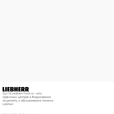
СЦ vlk.liebherr-fixim.ru - сеть
сервисных центров в Владикавказе
по ремонту и обслуживанию техники
Liebherr