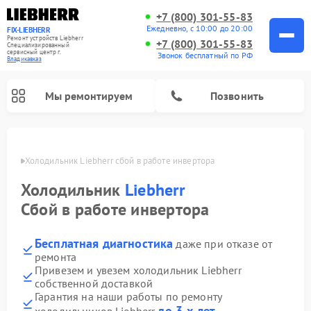
+7 (800) 301-55-83
Ежедневно, с 10:00 до 20:00
FIX-LIEBHERR
Ремонт устройств Liebherr
+7 (800) 301-55-83
Специализированный
cервисный центр г.
Звонок бесплатный по РФ
Владикавказ
Мы ремонтируем
Позвонить
вказе
Холодильник Liebherr сбой в работе инвертора
Холодильник
Liebherr
Ремонт холодильных камер Liebherr
Ремонт морозильных камер Liebherr
Ремонт винных шкафов Liebherr
Сбой в работе инвертора
Бесплатная диагностика
даже при отказе от
ремонта
Привезем и увезем холодильник Liebherr
собственной доставкой
Гарантия на наши работы по ремонту
до 3-х лет