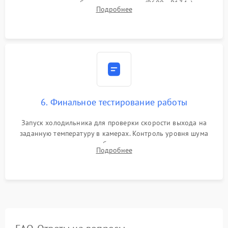
дозированным объемом хладагента (R600a, R134a) по
Подробнее
электронным весам. Контроль рабочего давления в системе.
6. Финальное тестирование работы
Запуск холодильника для проверки скорости выхода на
заданную температуру в камерах. Контроль уровня шума
компрессора, отсутствия обмерзания стенок и корректного
Подробнее
срабатывания системы автоматической оттайки.