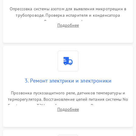
Опрессовка системы азотом для выявления микротрещин в
трубопроводе. Проверка испарителя и конденсатора
течеискателем. Демонтаж старого фильтра-осушителя и
Подробнее
продувка капиллярной трубки для устранения засоров.
3. Ремонт электрики и электроники
Прозвонка пускозащитного реле, датчиков температуры и
терморегулятора. Восстановление цепей питания системы No
Frost, включая ТЭН оттайки и вентилятор. Ремонт или замена
Подробнее
платы управления при сбоях алгоритмов.