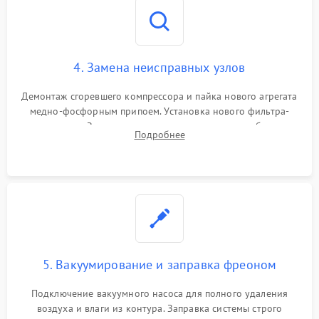
4. Замена неисправных узлов
Демонтаж сгоревшего компрессора и пайка нового агрегата
медно-фосфорным припоем. Установка нового фильтра-
осушителя. Замена изношенных вентиляторов обдува,
Подробнее
сломанных заслонок или поврежденных дверных петель.
5. Вакуумирование и заправка фреоном
Подключение вакуумного насоса для полного удаления
воздуха и влаги из контура. Заправка системы строго