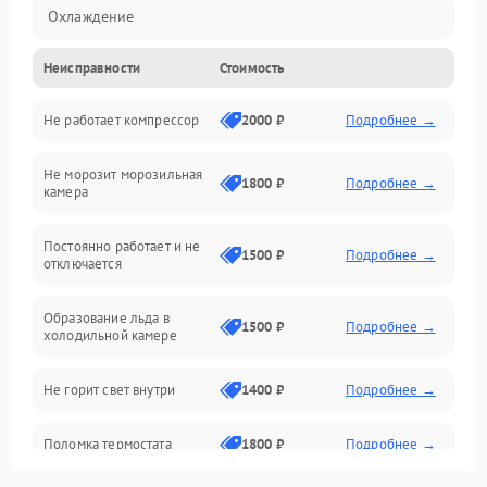
Охлаждение
Неисправности
Стоимость
Механика
Не работает компрессор
2000 ₽
Подробнее →
Электропитание
Не морозит морозильная
Дренаж
1800 ₽
Подробнее →
камера
Оттайка
Постоянно работает и не
1500 ₽
Подробнее →
отключается
Программное обеспечение
Образование льда в
1500 ₽
Подробнее →
холодильной камере
Не горит свет внутри
1400 ₽
Подробнее →
Поломка термостата
1800 ₽
Подробнее →