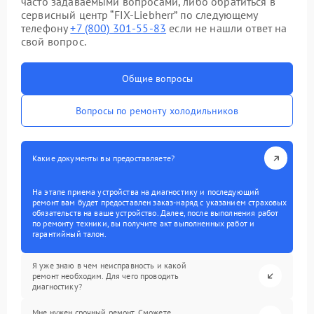
часто задаваемыми вопросами, либо обратиться в
сервисный центр “FIX-Liebherr” по следующему
телефону
+7 (800) 301-55-83
если не нашли ответ на
свой вопрос.
Общие вопросы
Вопросы по ремонту холодильников
Какие документы вы предоставляете?
На этапе приема устройства на диагностику и последующий
ремонт вам будет предоставлен заказ-наряд с указанием страховых
обязательств на ваше устройство. Далее, после выполнения работ
по ремонту техники, вы получите акт выполненных работ и
гарантийный талон.
Я уже знаю в чем неисправность и какой
ремонт необходим. Для чего проводить
диагностику?
Мне нужен срочный ремонт. Сможете