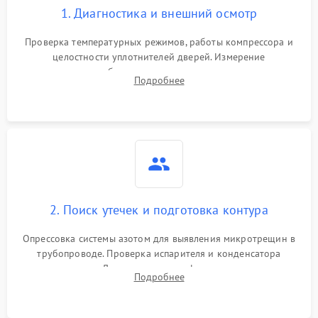
1. Диагностика и внешний осмотр
Проверка температурных режимов, работы компрессора и
целостности уплотнителей дверей. Измерение
сопротивления обмоток мотора, проверка термостата и
Подробнее
считывание кодов ошибок с электронного дисплея.
2. Поиск утечек и подготовка контура
Опрессовка системы азотом для выявления микротрещин в
трубопроводе. Проверка испарителя и конденсатора
течеискателем. Демонтаж старого фильтра-осушителя и
Подробнее
продувка капиллярной трубки для устранения засоров.