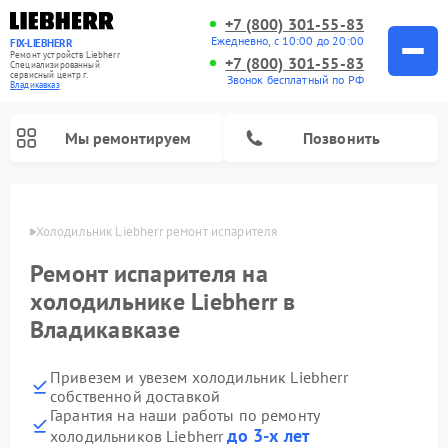
+7 (800) 301-55-83
Ежедневно, с 10:00 до 20:00
FIX-LIEBHERR
Ремонт устройств Liebherr
+7 (800) 301-55-83
Специализированный
cервисный центр г.
Звонок бесплатный по РФ
Владикавказ
Мы ремонтируем
Позвонить
вказе
Холодильник Liebherr ремонт испарителя
Ремонт испарителя на
Ремонт холодильных камер Liebherr
Ремонт морозильных камер Liebherr
Ремонт винных шкафов Liebherr
холодильнике Liebherr в
Владикавказе
Привезем и увезем холодильник Liebherr
собственной доставкой
Гарантия на наши работы по ремонту
до 3-х лет
холодильников Liebherr