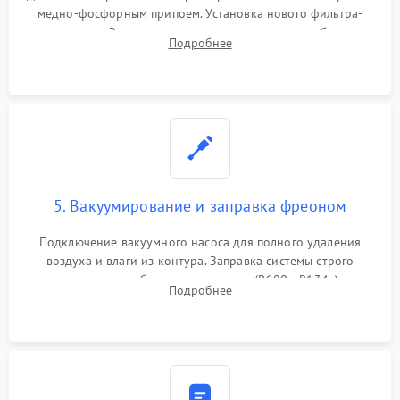
медно-фосфорным припоем. Установка нового фильтра-
осушителя. Замена изношенных вентиляторов обдува,
Подробнее
сломанных заслонок или поврежденных дверных петель.
5. Вакуумирование и заправка фреоном
Подключение вакуумного насоса для полного удаления
воздуха и влаги из контура. Заправка системы строго
дозированным объемом хладагента (R600a, R134a) по
Подробнее
электронным весам. Контроль рабочего давления в системе.