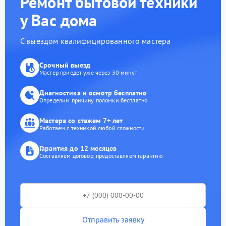
Ремонт бытовой техники
у Вас дома
С выездом квалифицированного мастера
Срочный выезд
Мастер приедет уже через 30 минут
Диагностика и осмотр бесплатно
Определим причину поломки бесплатно
Мастера со стажем 7+ лет
Работаем с техникой любой сложности
Гарантия до 12 месяцев
Составляем договор, предоставляем гарантию
Отправить заявку