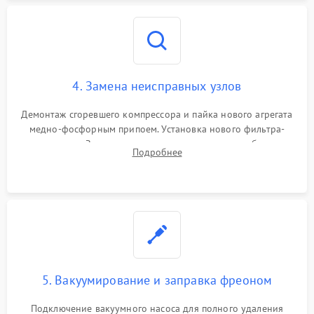
4. Замена неисправных узлов
Демонтаж сгоревшего компрессора и пайка нового агрегата
медно-фосфорным припоем. Установка нового фильтра-
осушителя. Замена изношенных вентиляторов обдува,
Подробнее
сломанных заслонок или поврежденных дверных петель.
5. Вакуумирование и заправка фреоном
Подключение вакуумного насоса для полного удаления