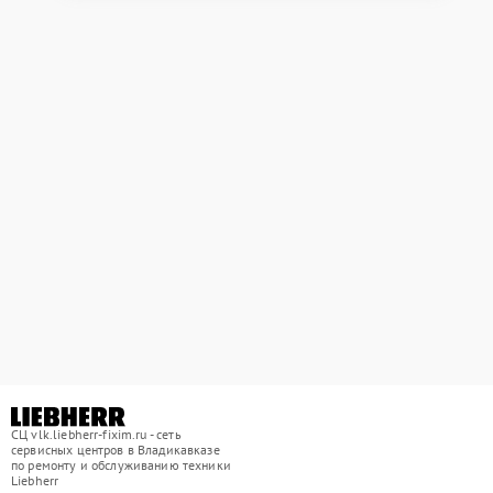
СЦ vlk.liebherr-fixim.ru - сеть
сервисных центров в Владикавказе
по ремонту и обслуживанию техники
Liebherr