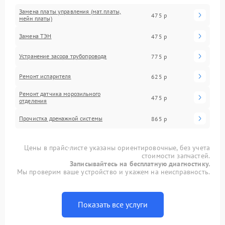
Замена платы управления (мат.платы,
475 р
мейн платы)
Замена ТЭН
475 р
Устранение засора трубопровода
775 р
Ремонт испарителя
625 р
Ремонт датчика морозильного
475 р
отделения
Прочистка дренажной системы
865 р
Цены в прайс-листе указаны ориентировочные, без учета
стоимости запчастей.
Записывайтесь на бесплатную диагностику.
Мы проверим ваше устройство и укажем на неисправность.
Показать все услуги