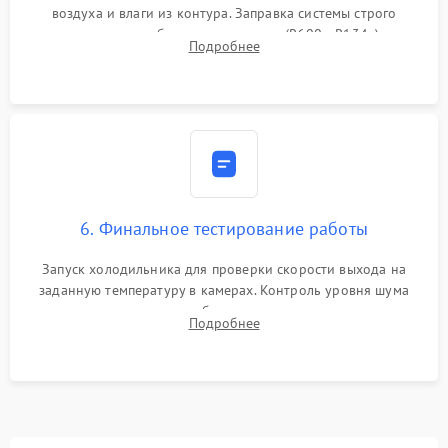
воздуха и влаги из контура. Заправка системы строго
дозированным объемом хладагента (R600a, R134a) по
Подробнее
электронным весам. Контроль рабочего давления в системе.
6. Финальное тестирование работы
Запуск холодильника для проверки скорости выхода на
заданную температуру в камерах. Контроль уровня шума
компрессора, отсутствия обмерзания стенок и корректного
Подробнее
срабатывания системы автоматической оттайки.