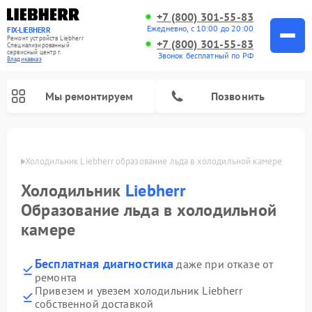
+7 (800) 301-55-83
Ежедневно, с 10:00 до 20:00
FIX-LIEBHERR
Ремонт устройств Liebherr
+7 (800) 301-55-83
Специализированный
cервисный центр г.
Звонок бесплатный по РФ
Владикавказ
Мы ремонтируем
Позвонить
вказе
Холодильник Liebherr образование льда в холодильной камере
Холодильник
Liebherr
Ремонт холодильных камер Liebherr
Ремонт морозильных камер Liebherr
Ремонт винных шкафов Liebherr
Образование льда в холодильной
камере
Бесплатная диагностика
даже при отказе от
ремонта
Привезем и увезем холодильник Liebherr
собственной доставкой