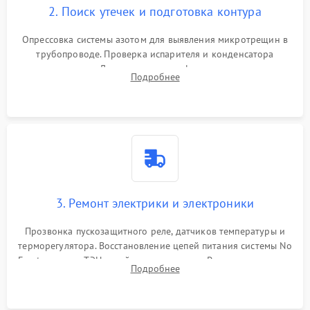
2. Поиск утечек и подготовка контура
Опрессовка системы азотом для выявления микротрещин в
трубопроводе. Проверка испарителя и конденсатора
течеискателем. Демонтаж старого фильтра-осушителя и
Подробнее
продувка капиллярной трубки для устранения засоров.
3. Ремонт электрики и электроники
Прозвонка пускозащитного реле, датчиков температуры и
терморегулятора. Восстановление цепей питания системы No
Frost, включая ТЭН оттайки и вентилятор. Ремонт или замена
Подробнее
платы управления при сбоях алгоритмов.