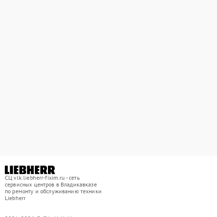
СЦ vlk.liebherr-fixim.ru - сеть
сервисных центров в Владикавказе
по ремонту и обслуживанию техники
Liebherr