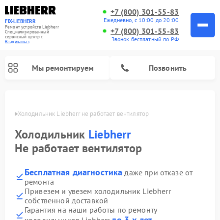
+7 (800) 301-55-83
Ежедневно, с 10:00 до 20:00
FIX-LIEBHERR
Ремонт устройств Liebherr
+7 (800) 301-55-83
Специализированный
cервисный центр г.
Звонок бесплатный по РФ
Владикавказ
Мы ремонтируем
Позвонить
вказе
Холодильник Liebherr не работает вентилятор
Холодильник
Liebherr
Ремонт холодильных камер Liebherr
Ремонт морозильных камер Liebherr
Ремонт винных шкафов Liebherr
Не работает вентилятор
Бесплатная диагностика
даже при отказе от
ремонта
Привезем и увезем холодильник Liebherr
собственной доставкой
Гарантия на наши работы по ремонту
до 3-х лет