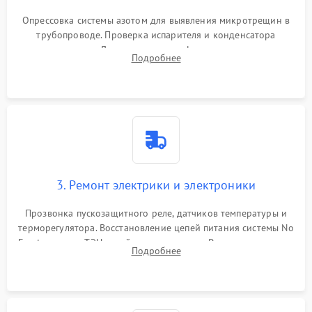
Опрессовка системы азотом для выявления микротрещин в
трубопроводе. Проверка испарителя и конденсатора
течеискателем. Демонтаж старого фильтра-осушителя и
Подробнее
продувка капиллярной трубки для устранения засоров.
3. Ремонт электрики и электроники
Прозвонка пускозащитного реле, датчиков температуры и
терморегулятора. Восстановление цепей питания системы No
Frost, включая ТЭН оттайки и вентилятор. Ремонт или замена
Подробнее
платы управления при сбоях алгоритмов.