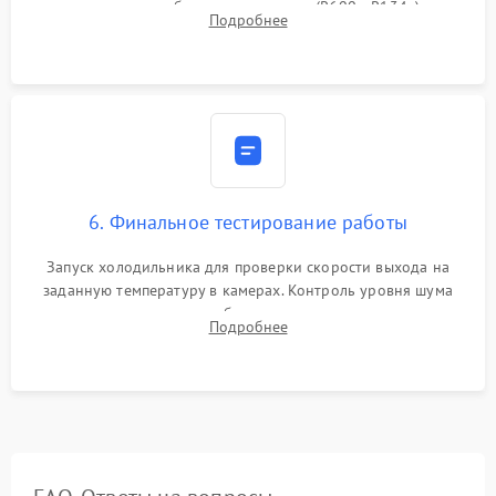
дозированным объемом хладагента (R600a, R134a) по
Подробнее
электронным весам. Контроль рабочего давления в системе.
6. Финальное тестирование работы
Запуск холодильника для проверки скорости выхода на
заданную температуру в камерах. Контроль уровня шума
компрессора, отсутствия обмерзания стенок и корректного
Подробнее
срабатывания системы автоматической оттайки.