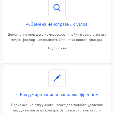
4. Замена неисправных узлов
Демонтаж сгоревшего компрессора и пайка нового агрегата
медно-фосфорным припоем. Установка нового фильтра-
осушителя. Замена изношенных вентиляторов обдува,
Подробнее
сломанных заслонок или поврежденных дверных петель.
5. Вакуумирование и заправка фреоном
Подключение вакуумного насоса для полного удаления
воздуха и влаги из контура. Заправка системы строго