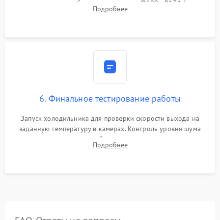
дозированным объемом хладагента (R600a, R134a) по
Подробнее
электронным весам. Контроль рабочего давления в системе.
6. Финальное тестирование работы
Запуск холодильника для проверки скорости выхода на
заданную температуру в камерах. Контроль уровня шума
компрессора, отсутствия обмерзания стенок и корректного
Подробнее
срабатывания системы автоматической оттайки.