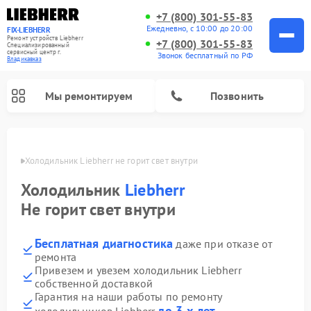
+7 (800) 301-55-83
Ежедневно, с 10:00 до 20:00
FIX-LIEBHERR
Ремонт устройств Liebherr
+7 (800) 301-55-83
Специализированный
cервисный центр г.
Звонок бесплатный по РФ
Владикавказ
Мы ремонтируем
Позвонить
вказе
Холодильник Liebherr не горит свет внутри
Холодильник
Liebherr
Ремонт холодильных камер Liebherr
Ремонт морозильных камер Liebherr
Ремонт винных шкафов Liebherr
Не горит свет внутри
Бесплатная диагностика
даже при отказе от
ремонта
Привезем и увезем холодильник Liebherr
собственной доставкой
Гарантия на наши работы по ремонту
до 3-х лет