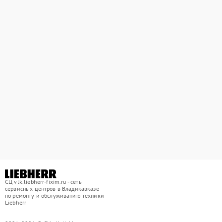
СЦ vlk.liebherr-fixim.ru - сеть
сервисных центров в Владикавказе
по ремонту и обслуживанию техники
Liebherr