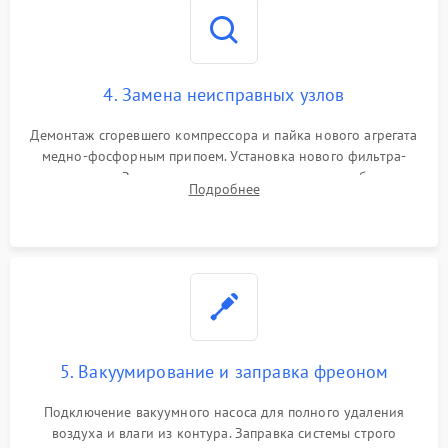
4. Замена неисправных узлов
Демонтаж сгоревшего компрессора и пайка нового агрегата
медно-фосфорным припоем. Установка нового фильтра-
осушителя. Замена изношенных вентиляторов обдува,
Подробнее
сломанных заслонок или поврежденных дверных петель.
5. Вакуумирование и заправка фреоном
Подключение вакуумного насоса для полного удаления
воздуха и влаги из контура. Заправка системы строго