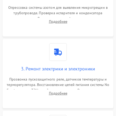
Опрессовка системы азотом для выявления микротрещин в
трубопроводе. Проверка испарителя и конденсатора
течеискателем. Демонтаж старого фильтра-осушителя и
Подробнее
продувка капиллярной трубки для устранения засоров.
3. Ремонт электрики и электроники
Прозвонка пускозащитного реле, датчиков температуры и
терморегулятора. Восстановление цепей питания системы No
Frost, включая ТЭН оттайки и вентилятор. Ремонт или замена
Подробнее
платы управления при сбоях алгоритмов.