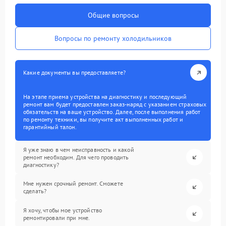
Общие вопросы
Вопросы по ремонту холодильников
Какие документы вы предоставляете?
На этапе приема устройства на диагностику и последующий
ремонт вам будет предоставлен заказ-наряд с указанием страховых
обязательств на ваше устройство. Далее, после выполнения работ
по ремонту техники, вы получите акт выполненных работ и
гарантийный талон.
Я уже знаю в чем неисправность и какой
ремонт необходим. Для чего проводить
диагностику?
Мне нужен срочный ремонт. Сможете
сделать?
Я хочу, чтобы мое устройство
ремонтировали при мне.