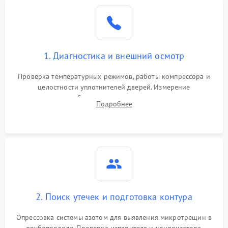
Образование конденсата
1800 ₽
Подробнее →
на стенках
Сбой в работе инвертора
2100 ₽
Подробнее →
1. Диагностика и внешний осмотр
Запах горелого при
2000 ₽
Подробнее →
Проверка температурных режимов, работы компрессора и
работе
целостности уплотнителей дверей. Измерение
сопротивления обмоток мотора, проверка термостата и
Не включается
Подробнее
1000 ₽
Подробнее →
считывание кодов ошибок с электронного дисплея.
холодильник
Проблемы с системой
автоматической
1800 ₽
Подробнее →
разморозки
2. Поиск утечек и подготовка контура
Опрессовка системы азотом для выявления микротрещин в