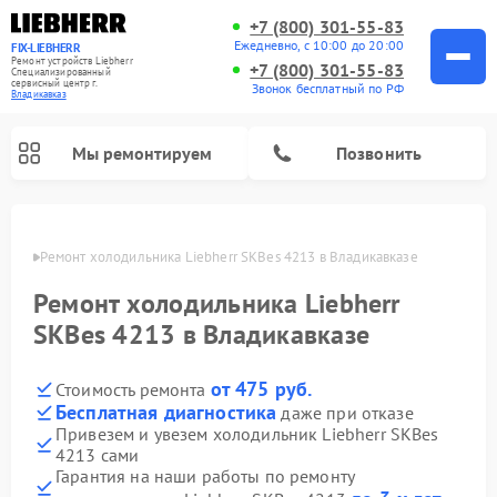
+7 (800) 301-55-83
Ежедневно, с 10:00 до 20:00
FIX-LIEBHERR
Ремонт устройств Liebherr
+7 (800) 301-55-83
Специализированный
cервисный центр г.
Звонок бесплатный по РФ
Владикавказ
Мы ремонтируем
Позвонить
вказе
Ремонт холодильника Liebherr SKBes 4213 в Владикавказе
Ремонт холодильника Liebherr
Ремонт холодильных камер Liebherr
Ремонт морозильных камер Liebherr
Ремонт винных шкафов Liebherr
SKBes 4213 в Владикавказе
от 475 руб.
Стоимость ремонта
Бесплатная диагностика
даже при отказе
Привезем и увезем холодильник Liebherr SKBes
4213 сами
Гарантия на наши работы по ремонту