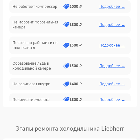
Не работает компрессор
2000 ₽
Подробнее →
Электропитание
Не морозит морозильная
Дренаж
1800 ₽
Подробнее →
камера
Оттайка
Постоянно работает и не
1500 ₽
Подробнее →
отключается
Программное обеспечение
Образование льда в
1500 ₽
Подробнее →
холодильной камере
Не горит свет внутри
1400 ₽
Подробнее →
Поломка термостата
1800 ₽
Подробнее →
Не работает вентилятор
1800 ₽
Подробнее →
Этапы ремонта холодильника Liebherr
Поломка системы No Frost
2600 ₽
Подробнее →