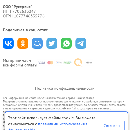
ООО "Русервис"
ИНН 7702633247
ОГРН 1077746335776
Поделиться в соц. сетях:
Мы принимаем
все формы оплаты
Политика конфиденциальности
Вся информация на сайте носит исключительно справочный характер.
Товарные знаки используются исключительно для описания устройств, в отношении которых
сервисные центры vlk.liebherr-fixim.ru предоставляют услуги по ремонту. Услуги оказываются
в неавторизованных сервисных центрах vlk.liebherr-fixim.ru, которые не связаны с
правообладателями товарных знаков или их официальными представителями.
Ремонт осуществляется для устройств, уже введенных в гражданский оборот в соответствии
Этот сайт использует файлы cookie. Вы можете
со статьей 1487 ГК РФ.
Использование товарных знаков не преследует цели индивидуализации услуг или введения
ознакомиться с
правилами использования
Согласен
потребителей в заблуждение, а служит для информирования о предоставляемых услугах по
ремонту техники указанных брендов.