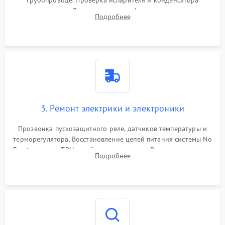
трубопроводе. Проверка испарителя и конденсатора
течеискателем. Демонтаж старого фильтра-осушителя и
Подробнее
продувка капиллярной трубки для устранения засоров.
3. Ремонт электрики и электроники
Прозвонка пускозащитного реле, датчиков температуры и
терморегулятора. Восстановление цепей питания системы No
Frost, включая ТЭН оттайки и вентилятор. Ремонт или замена
Подробнее
платы управления при сбоях алгоритмов.