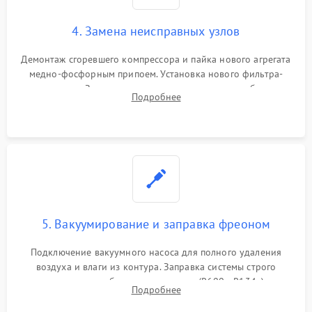
4. Замена неисправных узлов
Демонтаж сгоревшего компрессора и пайка нового агрегата
медно-фосфорным припоем. Установка нового фильтра-
осушителя. Замена изношенных вентиляторов обдува,
Подробнее
сломанных заслонок или поврежденных дверных петель.
5. Вакуумирование и заправка фреоном
Подключение вакуумного насоса для полного удаления
воздуха и влаги из контура. Заправка системы строго
дозированным объемом хладагента (R600a, R134a) по
Подробнее
электронным весам. Контроль рабочего давления в системе.