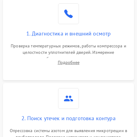
Образование конденсата
1800 ₽
Подробнее →
на стенках
Сбой в работе инвертора
2100 ₽
Подробнее →
1. Диагностика и внешний осмотр
Запах горелого при
2000 ₽
Подробнее →
Проверка температурных режимов, работы компрессора и
работе
целостности уплотнителей дверей. Измерение
сопротивления обмоток мотора, проверка термостата и
Не включается
Подробнее
1000 ₽
Подробнее →
считывание кодов ошибок с электронного дисплея.
холодильник
Проблемы с системой
автоматической
1800 ₽
Подробнее →
разморозки
2. Поиск утечек и подготовка контура
Опрессовка системы азотом для выявления микротрещин в