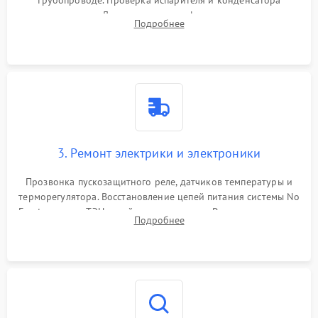
трубопроводе. Проверка испарителя и конденсатора
течеискателем. Демонтаж старого фильтра-осушителя и
Подробнее
продувка капиллярной трубки для устранения засоров.
3. Ремонт электрики и электроники
Прозвонка пускозащитного реле, датчиков температуры и
терморегулятора. Восстановление цепей питания системы No
Frost, включая ТЭН оттайки и вентилятор. Ремонт или замена
Подробнее
платы управления при сбоях алгоритмов.