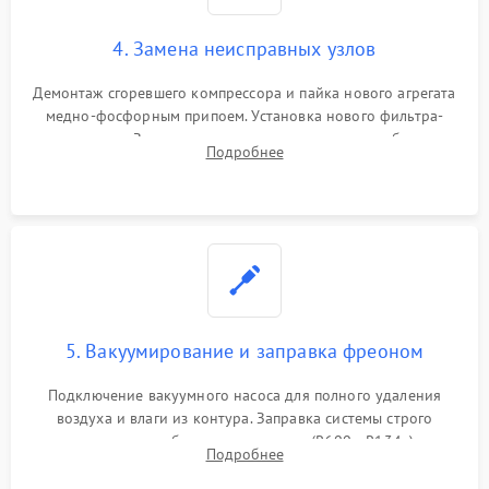
4. Замена неисправных узлов
Демонтаж сгоревшего компрессора и пайка нового агрегата
медно-фосфорным припоем. Установка нового фильтра-
осушителя. Замена изношенных вентиляторов обдува,
Подробнее
сломанных заслонок или поврежденных дверных петель.
5. Вакуумирование и заправка фреоном
Подключение вакуумного насоса для полного удаления
воздуха и влаги из контура. Заправка системы строго
дозированным объемом хладагента (R600a, R134a) по
Подробнее
электронным весам. Контроль рабочего давления в системе.