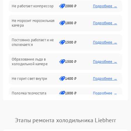
Не работает компрессор
2000 ₽
Подробнее →
Электропитание
Не морозит морозильная
Дренаж
1800 ₽
Подробнее →
камера
Оттайка
Постоянно работает и не
1500 ₽
Подробнее →
отключается
Программное обеспечение
Образование льда в
1500 ₽
Подробнее →
холодильной камере
Не горит свет внутри
1400 ₽
Подробнее →
Поломка термостата
1800 ₽
Подробнее →
Не работает вентилятор
1800 ₽
Подробнее →
Этапы ремонта холодильника Liebherr
Поломка системы No Frost
2600 ₽
Подробнее →