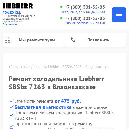
+7 (800) 301-55-83
Ежедневно, с 10:00 до 20:00
FIX-LIEBHERR
Ремонт устройств Liebherr
+7 (800) 301-55-83
Специализированный
cервисный центр г.
Звонок бесплатный по РФ
Владикавказ
Мы ремонтируем
Позвонить
вказе
Ремонт холодильника Liebherr SBSbs 7263 в Владикавказе
Ремонт холодильника Liebherr
Ремонт холодильных камер Liebherr
Ремонт морозильных камер Liebherr
Ремонт винных шкафов Liebherr
SBSbs 7263 в Владикавказе
от 475 руб.
Стоимость ремонта
Бесплатная диагностика
даже при отказе
Привезем и увезем холодильник Liebherr SBSbs
7263 сами
Гарантия на наши работы по ремонту