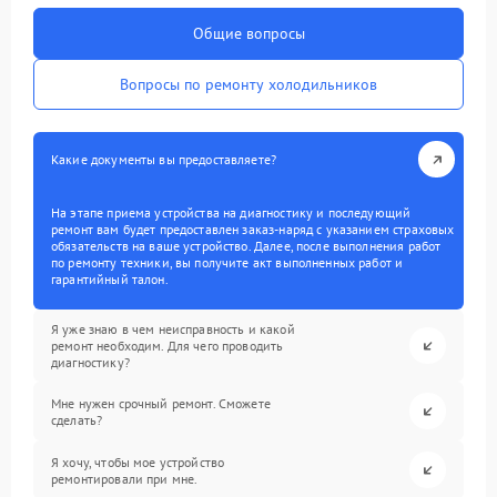
Общие вопросы
Вопросы по ремонту холодильников
Какие документы вы предоставляете?
На этапе приема устройства на диагностику и последующий
ремонт вам будет предоставлен заказ-наряд с указанием страховых
обязательств на ваше устройство. Далее, после выполнения работ
по ремонту техники, вы получите акт выполненных работ и
гарантийный талон.
Я уже знаю в чем неисправность и какой
ремонт необходим. Для чего проводить
диагностику?
Мне нужен срочный ремонт. Сможете
сделать?
Я хочу, чтобы мое устройство
ремонтировали при мне.