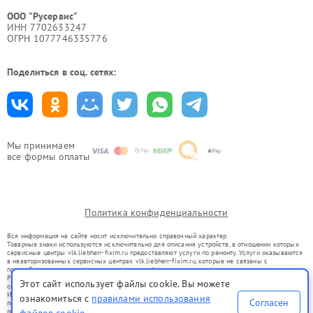
ООО "Русервис"
ИНН 7702633247
ОГРН 1077746335776
Поделиться в соц. сетях:
Мы принимаем
все формы оплаты
Политика конфиденциальности
Вся информация на сайте носит исключительно справочный характер.
Товарные знаки используются исключительно для описания устройств, в отношении которых
сервисные центры vlk.liebherr-fixim.ru предоставляют услуги по ремонту. Услуги оказываются
в неавторизованных сервисных центрах vlk.liebherr-fixim.ru, которые не связаны с
правообладателями товарных знаков или их официальными представителями.
Ремонт осуществляется для устройств, уже введенных в гражданский оборот в соответствии
Этот сайт использует файлы cookie. Вы можете
со статьей 1487 ГК РФ.
Использование товарных знаков не преследует цели индивидуализации услуг или введения
ознакомиться с
правилами использования
Согласен
потребителей в заблуждение, а служит для информирования о предоставляемых услугах по
ремонту техники указанных брендов.