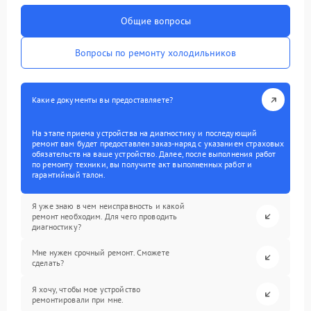
Общие вопросы
Вопросы по ремонту холодильников
Какие документы вы предоставляете?
На этапе приема устройства на диагностику и последующий
ремонт вам будет предоставлен заказ-наряд с указанием страховых
обязательств на ваше устройство. Далее, после выполнения работ
по ремонту техники, вы получите акт выполненных работ и
гарантийный талон.
Я уже знаю в чем неисправность и какой
ремонт необходим. Для чего проводить
диагностику?
Мне нужен срочный ремонт. Сможете
сделать?
Я хочу, чтобы мое устройство
ремонтировали при мне.