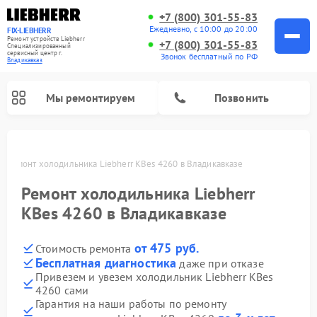
+7 (800) 301-55-83
Ежедневно, с 10:00 до 20:00
FIX-LIEBHERR
Ремонт устройств Liebherr
+7 (800) 301-55-83
Специализированный
cервисный центр г.
Звонок бесплатный по РФ
Владикавказ
Мы ремонтируем
Позвонить
е
Ремонт холодильника Liebherr KBes 4260 в Владикавказе
Ремонт холодильника Liebherr
Ремонт холодильных камер Liebherr
Ремонт морозильных камер Liebherr
Ремонт винных шкафов Liebherr
KBes 4260 в Владикавказе
от 475 руб.
Стоимость ремонта
Бесплатная диагностика
даже при отказе
Привезем и увезем холодильник Liebherr KBes
4260 сами
Гарантия на наши работы по ремонту