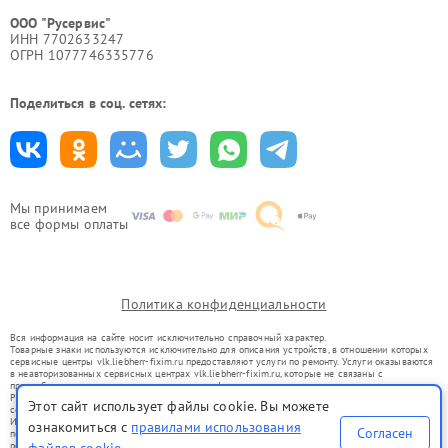
ООО "Русервис"
ИНН 7702633247
ОГРН 1077746335776
Поделиться в соц. сетях:
Мы принимаем
все формы оплаты
Политика конфиденциальности
Вся информация на сайте носит исключительно справочный характер.
Товарные знаки используются исключительно для описания устройств, в отношении которых
сервисные центры vlk.liebherr-fixim.ru предоставляют услуги по ремонту. Услуги оказываются
в неавторизованных сервисных центрах vlk.liebherr-fixim.ru, которые не связаны с
правообладателями товарных знаков или их официальными представителями.
Ремонт осуществляется для устройств, уже введенных в гражданский оборот в соответствии
Этот сайт использует файлы cookie. Вы можете
со статьей 1487 ГК РФ.
Использование товарных знаков не преследует цели индивидуализации услуг или введения
ознакомиться с
правилами использования
Согласен
потребителей в заблуждение, а служит для информирования о предоставляемых услугах по
ремонту техники указанных брендов.