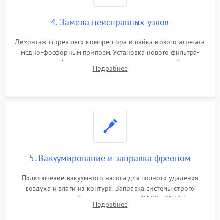
4. Замена неисправных узлов
Демонтаж сгоревшего компрессора и пайка нового агрегата
медно-фосфорным припоем. Установка нового фильтра-
осушителя. Замена изношенных вентиляторов обдува,
Подробнее
сломанных заслонок или поврежденных дверных петель.
5. Вакуумирование и заправка фреоном
Подключение вакуумного насоса для полного удаления
воздуха и влаги из контура. Заправка системы строго
дозированным объемом хладагента (R600a, R134a) по
Подробнее
электронным весам. Контроль рабочего давления в системе.