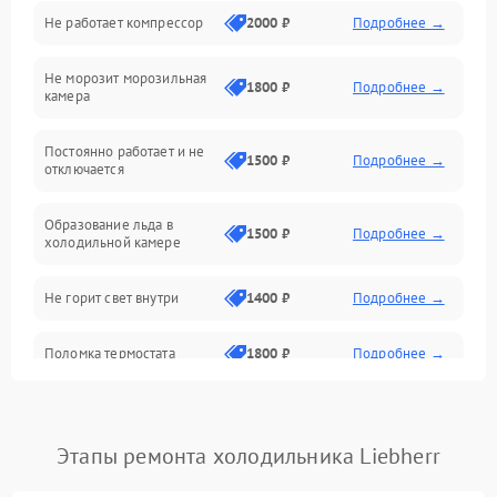
Не работает компрессор
2000 ₽
Подробнее →
Электропитание
Не морозит морозильная
Дренаж
1800 ₽
Подробнее →
камера
Оттайка
Постоянно работает и не
1500 ₽
Подробнее →
отключается
Программное обеспечение
Образование льда в
1500 ₽
Подробнее →
холодильной камере
Не горит свет внутри
1400 ₽
Подробнее →
Поломка термостата
1800 ₽
Подробнее →
Не работает вентилятор
1800 ₽
Подробнее →
Этапы ремонта холодильника Liebherr
Поломка системы No Frost
2600 ₽
Подробнее →