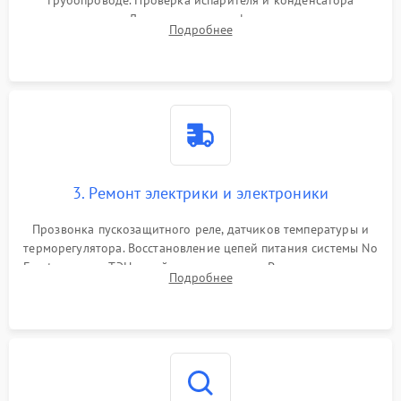
трубопроводе. Проверка испарителя и конденсатора
течеискателем. Демонтаж старого фильтра-осушителя и
Подробнее
продувка капиллярной трубки для устранения засоров.
3. Ремонт электрики и электроники
Прозвонка пускозащитного реле, датчиков температуры и
терморегулятора. Восстановление цепей питания системы No
Frost, включая ТЭН оттайки и вентилятор. Ремонт или замена
Подробнее
платы управления при сбоях алгоритмов.