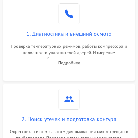
Образование конденсата
1800 ₽
Подробнее →
на стенках
Сбой в работе инвертора
2100 ₽
Подробнее →
1. Диагностика и внешний осмотр
Запах горелого при
2000 ₽
Подробнее →
Проверка температурных режимов, работы компрессора и
работе
целостности уплотнителей дверей. Измерение
сопротивления обмоток мотора, проверка термостата и
Не включается
Подробнее
1000 ₽
Подробнее →
считывание кодов ошибок с электронного дисплея.
холодильник
Проблемы с системой
автоматической
1800 ₽
Подробнее →
разморозки
2. Поиск утечек и подготовка контура
Опрессовка системы азотом для выявления микротрещин в