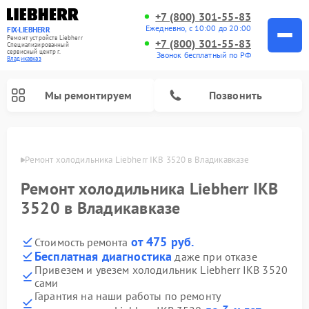
+7 (800) 301-55-83
Ежедневно, с 10:00 до 20:00
FIX-LIEBHERR
Ремонт устройств Liebherr
+7 (800) 301-55-83
Специализированный
cервисный центр г.
Звонок бесплатный по РФ
Владикавказ
Мы ремонтируем
Позвонить
вказе
Ремонт холодильника Liebherr IKB 3520 в Владикавказе
Ремонт холодильника Liebherr IKB
Ремонт холодильных камер Liebherr
Ремонт морозильных камер Liebherr
Ремонт винных шкафов Liebherr
3520 в Владикавказе
от 475 руб.
Стоимость ремонта
Бесплатная диагностика
даже при отказе
Привезем и увезем холодильник Liebherr IKB 3520
сами
Гарантия на наши работы по ремонту