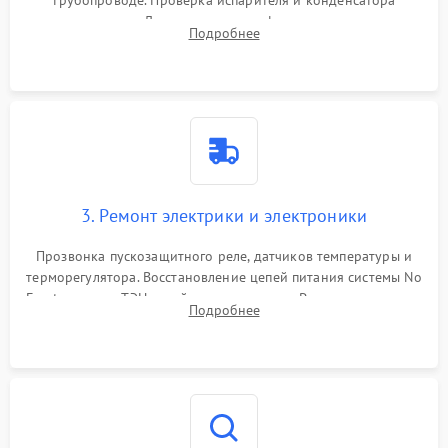
трубопроводе. Проверка испарителя и конденсатора
течеискателем. Демонтаж старого фильтра-осушителя и
Подробнее
продувка капиллярной трубки для устранения засоров.
3. Ремонт электрики и электроники
Прозвонка пускозащитного реле, датчиков температуры и
терморегулятора. Восстановление цепей питания системы No
Frost, включая ТЭН оттайки и вентилятор. Ремонт или замена
Подробнее
платы управления при сбоях алгоритмов.