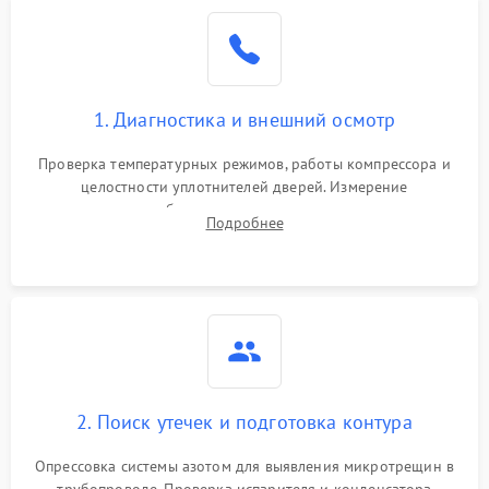
Образование конденсата
1800 ₽
Подробнее →
на стенках
Сбой в работе инвертора
2100 ₽
Подробнее →
1. Диагностика и внешний осмотр
Запах горелого при
2000 ₽
Подробнее →
Проверка температурных режимов, работы компрессора и
работе
целостности уплотнителей дверей. Измерение
сопротивления обмоток мотора, проверка термостата и
Не включается
Подробнее
1000 ₽
Подробнее →
считывание кодов ошибок с электронного дисплея.
холодильник
Проблемы с системой
автоматической
1800 ₽
Подробнее →
разморозки
2. Поиск утечек и подготовка контура
Опрессовка системы азотом для выявления микротрещин в