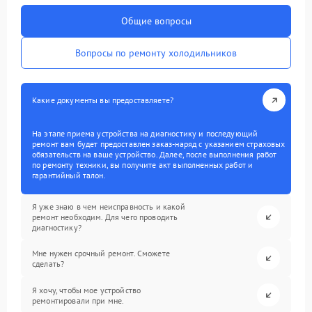
Общие вопросы
Вопросы по ремонту холодильников
Какие документы вы предоставляете?
На этапе приема устройства на диагностику и последующий
ремонт вам будет предоставлен заказ-наряд с указанием страховых
обязательств на ваше устройство. Далее, после выполнения работ
по ремонту техники, вы получите акт выполненных работ и
гарантийный талон.
Я уже знаю в чем неисправность и какой
ремонт необходим. Для чего проводить
диагностику?
Мне нужен срочный ремонт. Сможете
сделать?
Я хочу, чтобы мое устройство
ремонтировали при мне.