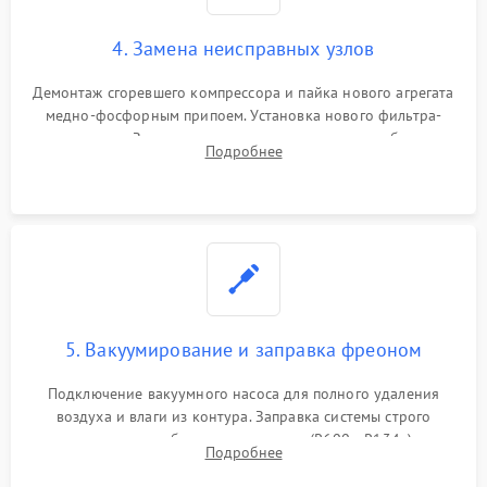
4. Замена неисправных узлов
Демонтаж сгоревшего компрессора и пайка нового агрегата
медно-фосфорным припоем. Установка нового фильтра-
осушителя. Замена изношенных вентиляторов обдува,
Подробнее
сломанных заслонок или поврежденных дверных петель.
5. Вакуумирование и заправка фреоном
Подключение вакуумного насоса для полного удаления
воздуха и влаги из контура. Заправка системы строго
дозированным объемом хладагента (R600a, R134a) по
Подробнее
электронным весам. Контроль рабочего давления в системе.