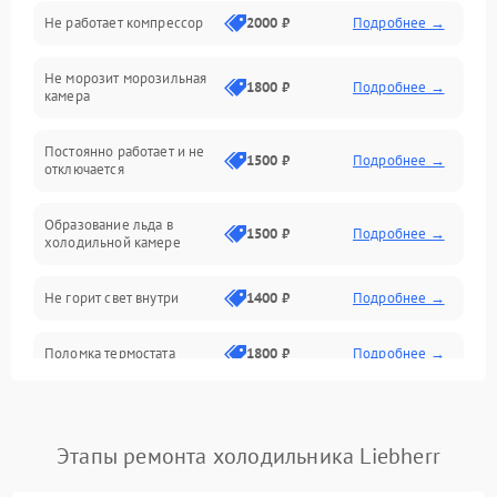
Не работает компрессор
2000 ₽
Подробнее →
Электропитание
Не морозит морозильная
Дренаж
1800 ₽
Подробнее →
камера
Оттайка
Постоянно работает и не
1500 ₽
Подробнее →
отключается
Программное обеспечение
Образование льда в
1500 ₽
Подробнее →
холодильной камере
Не горит свет внутри
1400 ₽
Подробнее →
Поломка термостата
1800 ₽
Подробнее →
Не работает вентилятор
1800 ₽
Подробнее →
Этапы ремонта холодильника Liebherr
Поломка системы No Frost
2600 ₽
Подробнее →