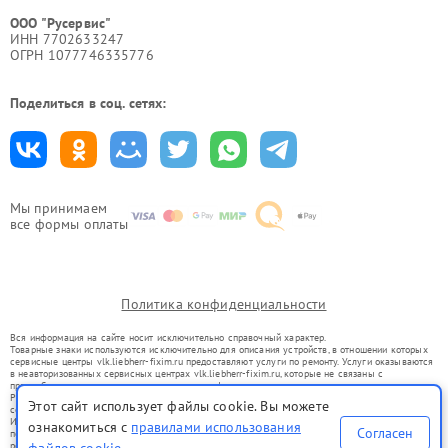
ООО "Русервис"
ИНН 7702633247
ОГРН 1077746335776
Поделиться в соц. сетях:
Мы принимаем
все формы оплаты
Политика конфиденциальности
Вся информация на сайте носит исключительно справочный характер.
Товарные знаки используются исключительно для описания устройств, в отношении которых
сервисные центры vlk.liebherr-fixim.ru предоставляют услуги по ремонту. Услуги оказываются
в неавторизованных сервисных центрах vlk.liebherr-fixim.ru, которые не связаны с
правообладателями товарных знаков или их официальными представителями.
Ремонт осуществляется для устройств, уже введенных в гражданский оборот в соответствии
Этот сайт использует файлы cookie. Вы можете
со статьей 1487 ГК РФ.
Использование товарных знаков не преследует цели индивидуализации услуг или введения
ознакомиться с
правилами использования
Согласен
потребителей в заблуждение, а служит для информирования о предоставляемых услугах по
ремонту техники указанных брендов.