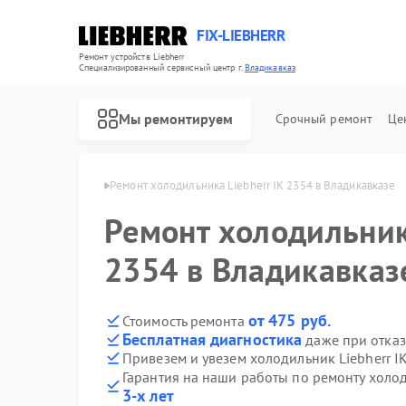
FIX-LIEBHERR
Ремонт устройств Liebherr
Специализированный cервисный центр г.
Владикавказ
Мы ремонтируем
Срочный ремонт
Це
herr в Владикавказе
Ремонт холодильника Liebherr IK 2354 в Владикавказе
Ремонт холодильника
Ремонт холодильных камер Liebherr
Ремонт винных шкафов Liebherr
Ремонт морозильных камер Liebherr
2354 в Владикавказ
от 475 руб.
Стоимость ремонта
Бесплатная диагностика
даже при отказ
Привезем и увезем холодильник Liebherr I
Гарантия на наши работы по ремонту холод
3-х лет