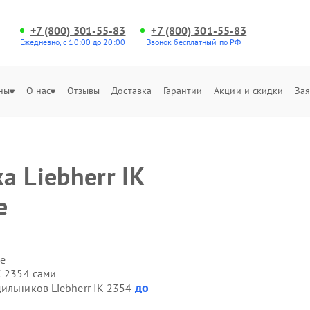
+7 (800) 301-55-83
+7 (800) 301-55-83
Ежедневно, с 10:00 до 20:00
Звонок бесплатный по РФ
ны
О нас
Отзывы
Доставка
Гарантии
Акции и скидки
Зая
 Liebherr IK
е
е
K 2354 сами
до
ильников Liebherr IK 2354