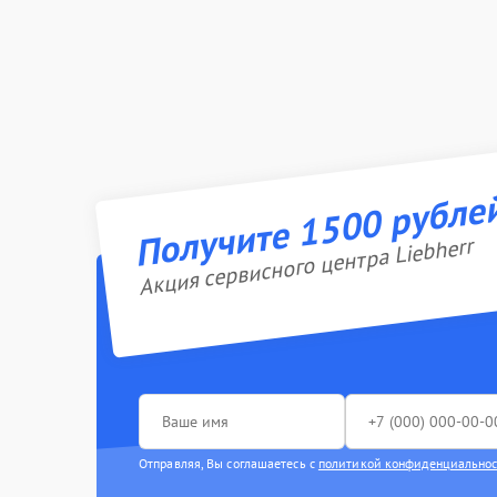
Получите 1500 рубле
Акция сервисного центра Liebherr
Отправляя, Вы соглашаетесь с
политикой конфиденциально