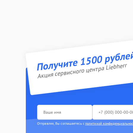
Получите 1500 рубле
Акция сервисного центра Liebherr
Отправляя, Вы соглашаетесь с
политикой конфиденциально