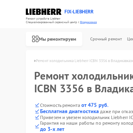
FIX-LIEBHERR
Ремонт устройств Liebherr
Специализированный cервисный центр г.
Владикавказ
Мы ремонтируем
Срочный ремонт
Це
herr в Владикавказе
Ремонт холодильника Liebherr ICBN 3356 в Владикавказ
Ремонт холодильник
Ремонт холодильных камер Liebherr
Ремонт винных шкафов Liebherr
Ремонт морозильных камер Liebherr
ICBN 3356 в Владик
от 475 руб.
Стоимость ремонта
Бесплатная диагностика
даже при отказ
Привезем и увезем холодильник Liebherr I
Гарантия на наши работы по ремонту холод
до 3-х лет