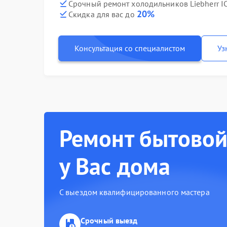
Срочный ремонт холодильников Liebherr I
20%
Скидка для вас до
Консультация со специалистом
Уз
Ремонт бытовой
у Вас дома
С выездом квалифицированного мастера
Срочный выезд