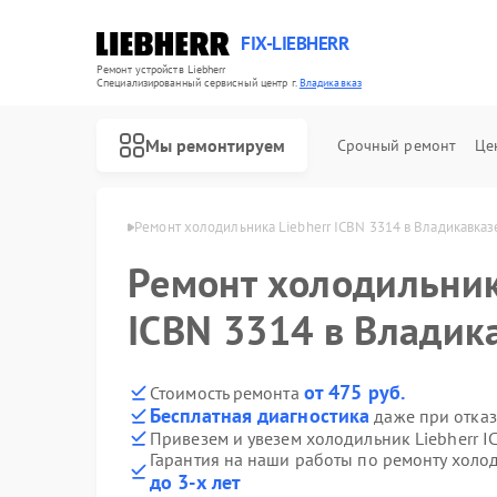
FIX-LIEBHERR
Ремонт устройств Liebherr
Специализированный cервисный центр г.
Владикавказ
Мы ремонтируем
Срочный ремонт
Це
herr в Владикавказе
Ремонт холодильника Liebherr ICBN 3314 в Владикавказ
Ремонт холодильник
Ремонт холодильных камер Liebherr
Ремонт винных шкафов Liebherr
Ремонт морозильных камер Liebherr
ICBN 3314 в Владик
от 475 руб.
Стоимость ремонта
Бесплатная диагностика
даже при отказ
Привезем и увезем холодильник Liebherr I
Гарантия на наши работы по ремонту холод
до 3-х лет