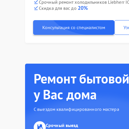
Срочный ремонт холодильников Liebherr I
20%
Скидка для вас до
Консультация со специалистом
Уз
Ремонт бытовой
у Вас дома
С выездом квалифицированного мастера
Срочный выезд