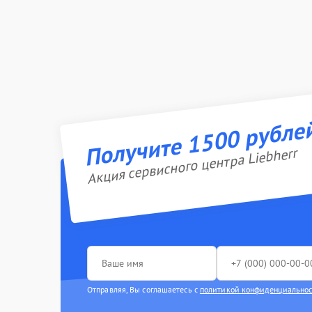
Получите 1500 рубле
Акция сервисного центра Liebherr
Отправляя, Вы соглашаетесь с
политикой конфиденциально