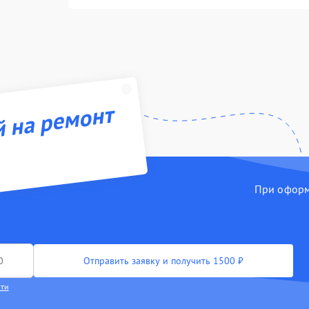
й на ремонт
При оформл
Отправить заявку и получить 1500 ₽
сти