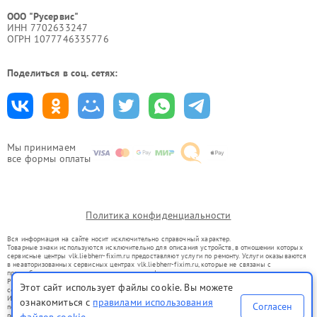
ООО "Русервис"
ИНН 7702633247
ОГРН 1077746335776
Поделиться в соц. сетях:
Мы принимаем
все формы оплаты
Политика конфиденциальности
Вся информация на сайте носит исключительно справочный характер.
Товарные знаки используются исключительно для описания устройств, в отношении которых
сервисные центры vlk.liebherr-fixim.ru предоставляют услуги по ремонту. Услуги оказываются
в неавторизованных сервисных центрах vlk.liebherr-fixim.ru, которые не связаны с
правообладателями товарных знаков или их официальными представителями.
Ремонт осуществляется для устройств, уже введенных в гражданский оборот в соответствии
Этот сайт использует файлы cookie. Вы можете
со статьей 1487 ГК РФ.
Использование товарных знаков не преследует цели индивидуализации услуг или введения
ознакомиться с
правилами использования
Согласен
потребителей в заблуждение, а служит для информирования о предоставляемых услугах по
ремонту техники указанных брендов.