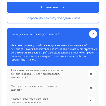
Общие вопросы
Вопросы по ремонту холодильников
Какие документы вы предоставляете?
На этапе приема устройства на диагностику и последующий
ремонт вам будет предоставлен заказ-наряд с указанием страховых
обязательств на ваше устройство. Далее, после выполнения работ
по ремонту техники, вы получите акт выполненных работ и
гарантийный талон.
Я уже знаю в чем неисправность и какой
ремонт необходим. Для чего проводить
диагностику?
Мне нужен срочный ремонт. Сможете
сделать?
Я хочу, чтобы мое устройство
ремонтировали при мне.