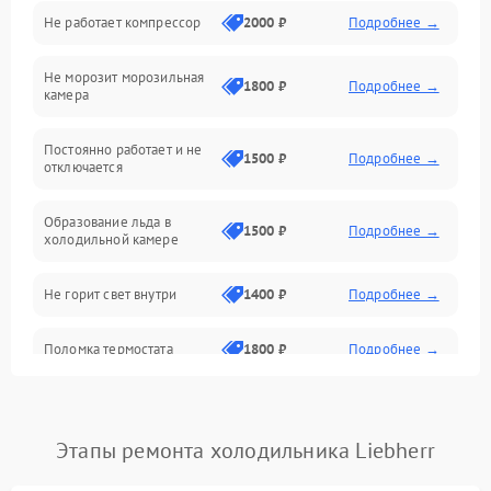
Не работает компрессор
2000 ₽
Подробнее →
Электропитание
Не морозит морозильная
Дренаж
1800 ₽
Подробнее →
камера
Оттайка
Постоянно работает и не
1500 ₽
Подробнее →
отключается
Программное обеспечение
Образование льда в
1500 ₽
Подробнее →
холодильной камере
Не горит свет внутри
1400 ₽
Подробнее →
Поломка термостата
1800 ₽
Подробнее →
Не работает вентилятор
1800 ₽
Подробнее →
Этапы ремонта холодильника Liebherr
Поломка системы No Frost
2600 ₽
Подробнее →