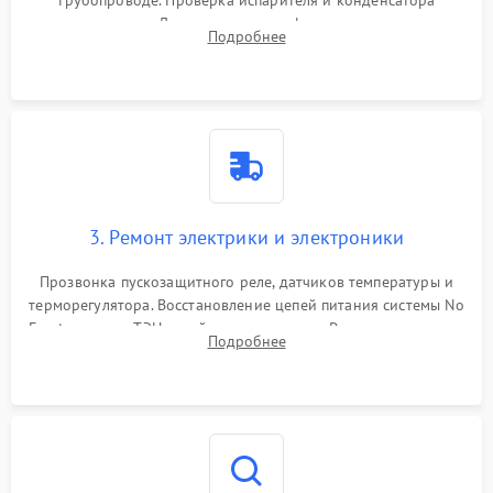
трубопроводе. Проверка испарителя и конденсатора
течеискателем. Демонтаж старого фильтра-осушителя и
Подробнее
продувка капиллярной трубки для устранения засоров.
3. Ремонт электрики и электроники
Прозвонка пускозащитного реле, датчиков температуры и
терморегулятора. Восстановление цепей питания системы No
Frost, включая ТЭН оттайки и вентилятор. Ремонт или замена
Подробнее
платы управления при сбоях алгоритмов.