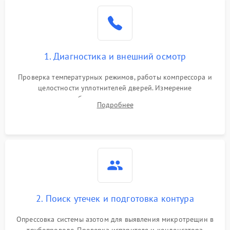
Образование конденсата
1800 ₽
Подробнее →
на стенках
Сбой в работе инвертора
2100 ₽
Подробнее →
1. Диагностика и внешний осмотр
Запах горелого при
2000 ₽
Подробнее →
Проверка температурных режимов, работы компрессора и
работе
целостности уплотнителей дверей. Измерение
сопротивления обмоток мотора, проверка термостата и
Не включается
Подробнее
1000 ₽
Подробнее →
считывание кодов ошибок с электронного дисплея.
холодильник
Проблемы с системой
автоматической
1800 ₽
Подробнее →
разморозки
2. Поиск утечек и подготовка контура
Опрессовка системы азотом для выявления микротрещин в