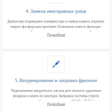
4. Замена неисправных узлов
Демонтаж сгоревшего компрессора и пайка нового агрегата
медно-фосфорным припоем. Установка нового фильтра-
осушителя. Замена изношенных вентиляторов обдува,
Подробнее
сломанных заслонок или поврежденных дверных петель.
5. Вакуумирование и заправка фреоном
Подключение вакуумного насоса для полного удаления
воздуха и влаги из контура. Заправка системы строго
дозированным объемом хладагента (R600a, R134a) по
Подробнее
электронным весам. Контроль рабочего давления в системе.