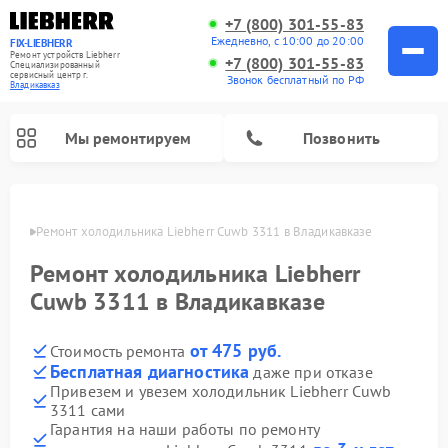
+7 (800) 301-55-83
Ежедневно, с 10:00 до 20:00
FIX-LIEBHERR
Ремонт устройств Liebherr
+7 (800) 301-55-83
Специализированный
cервисный центр г.
Звонок бесплатный по РФ
Владикавказ
Мы ремонтируем
Позвонить
вказе
Ремонт холодильника Liebherr Cuwb 3311 в Владикавказе
Ремонт холодильника Liebherr
Ремонт холодильных камер Liebherr
Ремонт морозильных камер Liebherr
Ремонт винных шкафов Liebherr
Cuwb 3311 в Владикавказе
от 475 руб.
Стоимость ремонта
Бесплатная диагностика
даже при отказе
Привезем и увезем холодильник Liebherr Cuwb
3311 сами
Гарантия на наши работы по ремонту